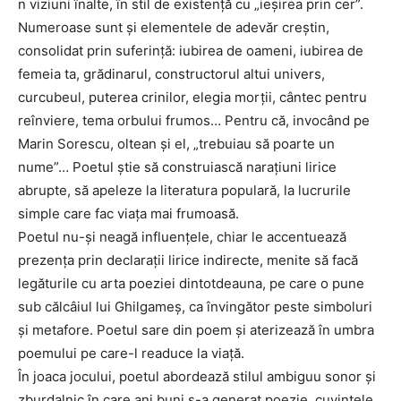
n viziuni înalte, în stil de existență cu „ieșirea prin cer”.
Numeroase sunt și elementele de adevăr creștin,
consolidat prin suferință: iubirea de oameni, iubirea de
femeia ta, grădinarul, constructorul altui univers,
curcubeul, puterea crinilor, elegia morții, cântec pentru
reînviere, tema orbului frumos… Pentru că, invocând pe
Marin Sorescu, oltean și el, „trebuiau să poarte un
nume”… Poetul știe să construiască narațiuni lirice
abrupte, să apeleze la literatura populară, la lucrurile
simple care fac viața mai frumoasă.
Poetul nu-și neagă influențele, chiar le accentuează
prezența prin declarații lirice indirecte, menite să facă
legăturile cu arta poeziei dintotdeauna, pe care o pune
sub călcâiul lui Ghilgameș, ca învingător peste simboluri
și metafore. Poetul sare din poem și aterizează în umbra
poemului pe care-l readuce la viață.
În joaca jocului, poetul abordează stilul ambiguu sonor și
zburdalnic în care ani buni s-a generat poezie, cuvintele