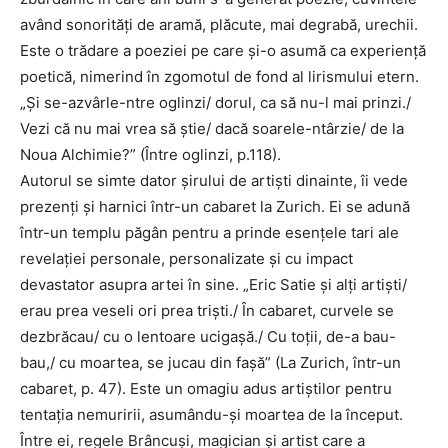
având sonorități de aramă, plăcute, mai degrabă, urechii.
Este o trădare a poeziei pe care și-o asumă ca experiență
poetică, nimerind în zgomotul de fond al lirismului etern.
„Și se-azvârle-ntre oglinzi/ dorul, ca să nu-l mai prinzi./
Vezi că nu mai vrea să știe/ dacă soarele-ntârzie/ de la
Noua Alchimie?” (Între oglinzi, p.118).
Autorul se simte dator șirului de artiști dinainte, îi vede
prezenți și harnici într-un cabaret la Zurich. Ei se adună
într-un templu păgân pentru a prinde esențele tari ale
revelației personale, personalizate și cu impact
devastator asupra artei în sine. „Eric Satie și alți artiști/
erau prea veseli ori prea triști./ În cabaret, curvele se
dezbrăcau/ cu o lentoare ucigașă./ Cu toții, de-a bau-
bau,/ cu moartea, se jucau din fașă” (La Zurich, într-un
cabaret, p. 47). Este un omagiu adus artiștilor pentru
tentația nemuririi, asumându-și moartea de la început.
Între ei, regele Brâncuși, magician și artist care a