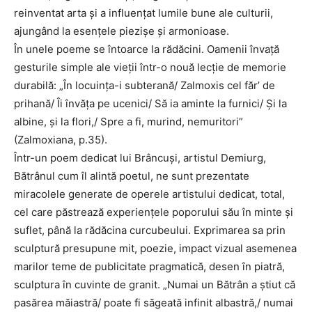
reinventat arta și a influențat lumile bune ale culturii,
ajungând la esențele piezișe și armonioase.
În unele poeme se întoarce la rădăcini. Oamenii învață
gesturile simple ale vieții într-o nouă lecție de memorie
durabilă: „În locuința-i subterană/ Zalmoxis cel făr’ de
prihană/ Îi învăța pe ucenici/ Să ia aminte la furnici/ Și la
albine, și la flori,/ Spre a fi, murind, nemuritori”
(Zalmoxiana, p.35).
Într-un poem dedicat lui Brâncuși, artistul Demiurg,
Bătrânul cum îl alintă poetul, ne sunt prezentate
miracolele generate de operele artistului dedicat, total,
cel care păstrează experiențele poporului său în minte și
suflet, până la rădăcina curcubeului. Exprimarea sa prin
sculptură presupune mit, poezie, impact vizual asemenea
marilor teme de publicitate pragmatică, desen în piatră,
sculptura în cuvinte de granit. „Numai un Bătrân a știut că
pasărea măiastră/ poate fi săgeată infinit albastră,/ numai