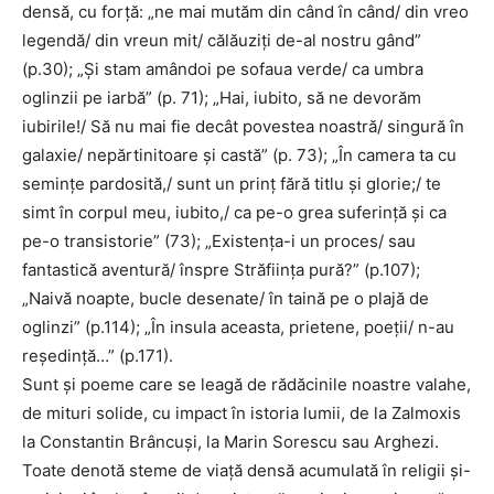
densă, cu forță: „ne mai mutăm din când în când/ din vreo
legendă/ din vreun mit/ călăuziți de-al nostru gând”
(p.30); „Și stam amândoi pe sofaua verde/ ca umbra
oglinzii pe iarbă” (p. 71); „Hai, iubito, să ne devorăm
iubirile!/ Să nu mai fie decât povestea noastră/ singură în
galaxie/ nepărtinitoare și castă” (p. 73); „În camera ta cu
semințe pardosită,/ sunt un prinț fără titlu și glorie;/ te
simt în corpul meu, iubito,/ ca pe-o grea suferință și ca
pe-o transistorie” (73); „Existența-i un proces/ sau
fantastică aventură/ înspre Străființa pură?” (p.107);
„Naivă noapte, bucle desenate/ în taină pe o plajă de
oglinzi” (p.114); „În insula aceasta, prietene, poeții/ n-au
reședință…” (p.171).
Sunt și poeme care se leagă de rădăcinile noastre valahe,
de mituri solide, cu impact în istoria lumii, de la Zalmoxis
la Constantin Brâncuși, la Marin Sorescu sau Arghezi.
Toate denotă steme de viață densă acumulată în religii și-