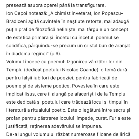
presează asupra operei până la transfigurare.
Ion Cepoi notează: „Alchimist inveterat, Ion Popescu-
Brădiceni agită cuvintele în neștiute retorte, mai adaugă
puțin praf de filozofică neliniște, mai târguie un concept
de estetică primară și, încetul cu încetul, poemul se
solidifică, pârguindu-se precum un cristal bun de aranjat
în diadema reginei” (p.9).
Volumul începe cu poemul: Izgonirea vânzătorilor din
Templu (dedicat poetului Nicolae Coande), o temă dură
pentru falșii iubitori de poeziei, pentru fabricații de
poeme și de sisteme poetice. Povestea în care este
implicat Iisus, care îi alungă pe afaceriștii de la Templu,
este dedicată și poetului care trădează locul și timpul în
literatură a ritualului poetic. Este o legătură între sacru și
profan pentru păstrarea locului limpede, curat. Furia este
justificată, reținerea adevărului se impunea.
De-a lungul volumului răzbat numeroase filoane de lirică