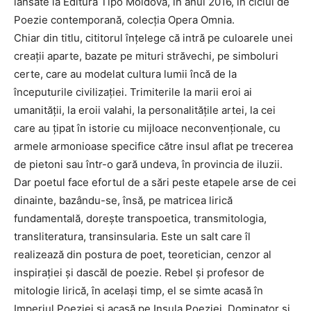
lansate la Editura Tipo Moldova, în anul 2016, în ciclul de
Poezie contemporană, colecția Opera Omnia.
Chiar din titlu, cititorul înțelege că intră pe culoarele unei
creații aparte, bazate pe mituri străvechi, pe simboluri
certe, care au modelat cultura lumii încă de la
începuturile civilizației. Trimiterile la marii eroi ai
umanității, la eroii valahi, la personalitățile artei, la cei
care au țipat în istorie cu mijloace neconvenționale, cu
armele armonioase specifice către insul aflat pe trecerea
de pietoni sau într-o gară undeva, în provincia de iluzii.
Dar poetul face efortul de a sări peste etapele arse de cei
dinainte, bazându-se, însă, pe matricea lirică
fundamentală, dorește transpoetica, transmitologia,
transliteratura, transinsularia. Este un salt care îl
realizează din postura de poet, teoretician, cenzor al
inspirației și dascăl de poezie. Rebel și profesor de
mitologie lirică, în același timp, el se simte acasă în
Imperiul Poeziei și acasă pe Insula Poeziei. Dominator și