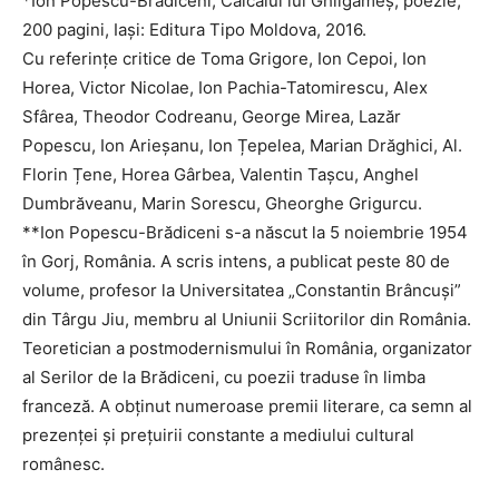
*Ion Popescu-Brădiceni, Călcâiul lui Ghilgameș, poezie,
200 pagini, Iași: Editura Tipo Moldova, 2016.
Cu referințe critice de Toma Grigore, Ion Cepoi, Ion
Horea, Victor Nicolae, Ion Pachia-Tatomirescu, Alex
Sfârea, Theodor Codreanu, George Mirea, Lazăr
Popescu, Ion Arieșanu, Ion Țepelea, Marian Drăghici, Al.
Florin Țene, Horea Gârbea, Valentin Tașcu, Anghel
Dumbrăveanu, Marin Sorescu, Gheorghe Grigurcu.
**Ion Popescu-Brădiceni s-a născut la 5 noiembrie 1954
în Gorj, România. A scris intens, a publicat peste 80 de
volume, profesor la Universitatea „Constantin Brâncuși”
din Târgu Jiu, membru al Uniunii Scriitorilor din România.
Teoretician a postmodernismului în România, organizator
al Serilor de la Brădiceni, cu poezii traduse în limba
franceză. A obținut numeroase premii literare, ca semn al
prezenței și prețuirii constante a mediului cultural
românesc.