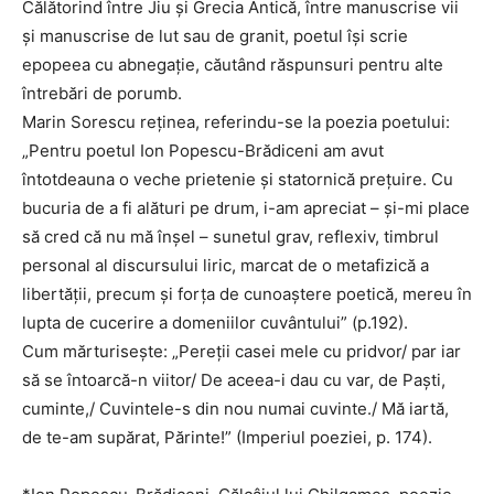
Călătorind între Jiu și Grecia Antică, între manuscrise vii
și manuscrise de lut sau de granit, poetul își scrie
epopeea cu abnegație, căutând răspunsuri pentru alte
întrebări de porumb.
Marin Sorescu reținea, referindu-se la poezia poetului:
„Pentru poetul Ion Popescu-Brădiceni am avut
întotdeauna o veche prietenie și statornică prețuire. Cu
bucuria de a fi alături pe drum, i-am apreciat – și-mi place
să cred că nu mă înșel – sunetul grav, reflexiv, timbrul
personal al discursului liric, marcat de o metafizică a
libertății, precum și forța de cunoaștere poetică, mereu în
lupta de cucerire a domeniilor cuvântului” (p.192).
Cum mărturisește: „Pereții casei mele cu pridvor/ par iar
să se întoarcă-n viitor/ De aceea-i dau cu var, de Paști,
cuminte,/ Cuvintele-s din nou numai cuvinte./ Mă iartă,
de te-am supărat, Părinte!” (Imperiul poeziei, p. 174).