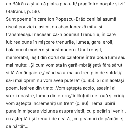
un Bătrân a știut că piatra poate fi/ prag între noapte și zi”
(Bătrânul, p. 58).
Sunt poeme în care Ion Popescu-Brădiceni își asumă
riscul poeziei clasice, nu abandonează mitul și
transmesajul necesar, ca-n poemul Trenurile, în care
iubirea pune în mișcare trenurile, lumea, gara, eroii,
balamucul modern și postmodern. Unul reușit,
memorabil, ieșit din dorul de călătorie între două lumi sau
mai multe: „Și cum vom sta în gară-mbrățișați/ fără sărut
și fără mângâiere,/ când va urma un tren plin de soldați/
să-i mai oprim nu vom avea putere” (p. 85). Și din același
poem, ieșirea din timp: „Vom aștepta acolo, asasini ai
vrerii noastre, lumea din etern;/ înlănțuiți de rouă și crini/
vom aștepta încremeniți un tren” (p. 86). Tema iubirii
pune în mișcare viziunea asupra vieții, cu plecări și veniri,
cu așteptări și trenuri de ceară, „cu geamuri de pământ și
de hârtii”…