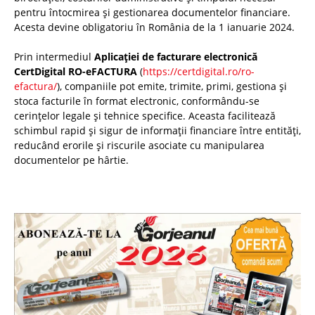
pentru întocmirea și gestionarea documentelor financiare.
Acesta devine obligatoriu în România de la 1 ianuarie 2024.
Prin intermediul
Aplicației de facturare electronică
CertDigital RO-eFACTURA
(
https://certdigital.ro/ro-
efactura/
), companiile pot emite, trimite, primi, gestiona și
stoca facturile în format electronic, conformându-se
cerințelor legale și tehnice specifice. Aceasta facilitează
schimbul rapid și sigur de informații financiare între entități,
reducând erorile și riscurile asociate cu manipularea
documentelor pe hârtie.