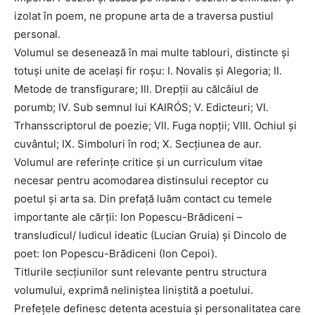
izolat în poem, ne propune arta de a traversa pustiul
personal.
Volumul se desenează în mai multe tablouri, distincte și
totuși unite de același fir roșu: I. Novalis și Alegoria; II.
Metode de transfigurare; III. Drepții au călcâiul de
porumb; IV. Sub semnul lui KAIRÓS; V. Edicteuri; VI.
Trhansscriptorul de poezie; VII. Fuga nopții; VIII. Ochiul și
cuvântul; IX. Simboluri în rod; X. Secțiunea de aur.
Volumul are referințe critice și un curriculum vitae
necesar pentru acomodarea distinsului receptor cu
poetul și arta sa. Din prefață luăm contact cu temele
importante ale cărții: Ion Popescu-Brădiceni –
transludicul/ ludicul ideatic (Lucian Gruia) și Dincolo de
poet: Ion Popescu-Brădiceni (Ion Cepoi).
Titlurile secțiunilor sunt relevante pentru structura
volumului, exprimă neliniștea liniștită a poetului.
Prefețele definesc detenta acestuia și personalitatea care