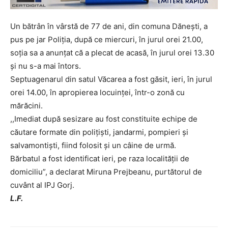
Un bătrân în vârstă de 77 de ani, din comuna Dănești, a
pus pe jar Poliția, după ce miercuri, în jurul orei 21.00,
soția sa a anunțat că a plecat de acasă, în jurul orei 13.30
și nu s-a mai întors.
Septuagenarul din satul Văcarea a fost găsit, ieri, în jurul
orei 14.00, în apropierea locuinței, într-o zonă cu
mărăcini.
,,Imediat după sesizare au fost constituite echipe de
căutare formate din polițiști, jandarmi, pompieri și
salvamontiști, fiind folosit și un câine de urmă.
Bărbatul a fost identificat ieri, pe raza localității de
domiciliu”, a declarat Miruna Prejbeanu, purtătorul de
cuvânt al IPJ Gorj.
L.F.