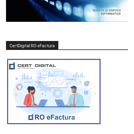
CertDigital RO eFactura