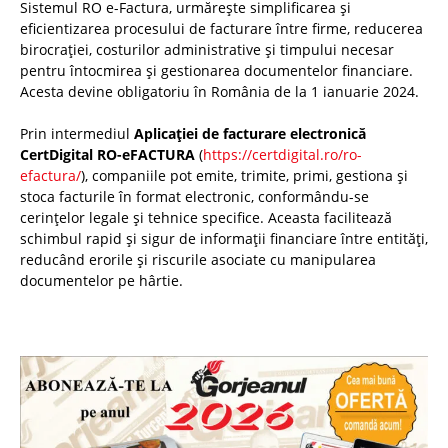
Sistemul RO e-Factura, urmărește simplificarea și
eficientizarea procesului de facturare între firme, reducerea
birocrației, costurilor administrative și timpului necesar
pentru întocmirea și gestionarea documentelor financiare.
Acesta devine obligatoriu în România de la 1 ianuarie 2024.
Prin intermediul
Aplicației de facturare electronică
CertDigital RO-eFACTURA
(
https://certdigital.ro/ro-
efactura/
), companiile pot emite, trimite, primi, gestiona și
stoca facturile în format electronic, conformându-se
cerințelor legale și tehnice specifice. Aceasta facilitează
schimbul rapid și sigur de informații financiare între entități,
reducând erorile și riscurile asociate cu manipularea
documentelor pe hârtie.