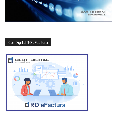
CertDigital RO eFactura