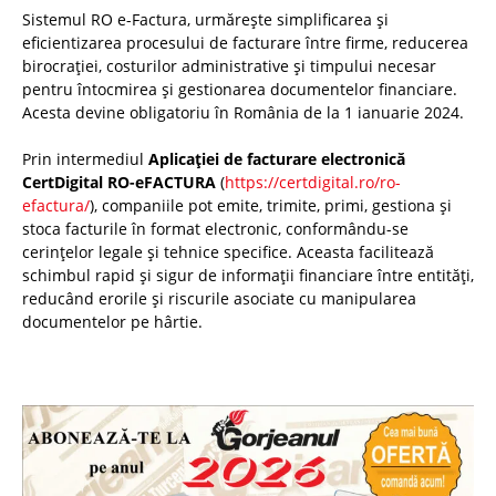
Sistemul RO e-Factura, urmărește simplificarea și
eficientizarea procesului de facturare între firme, reducerea
birocrației, costurilor administrative și timpului necesar
pentru întocmirea și gestionarea documentelor financiare.
Acesta devine obligatoriu în România de la 1 ianuarie 2024.
Prin intermediul
Aplicației de facturare electronică
CertDigital RO-eFACTURA
(
https://certdigital.ro/ro-
efactura/
), companiile pot emite, trimite, primi, gestiona și
stoca facturile în format electronic, conformându-se
cerințelor legale și tehnice specifice. Aceasta facilitează
schimbul rapid și sigur de informații financiare între entități,
reducând erorile și riscurile asociate cu manipularea
documentelor pe hârtie.