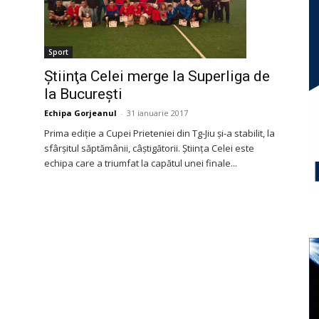
Sport
Ştiinţa Celei merge la Superliga de
la Bucureşti
Echipa Gorjeanul
-
31 ianuarie 2017
Prima ediţie a Cupei Prieteniei din Tg-Jiu şi-a stabilit, la
sfârşitul săptămânii, câştigătorii. Ştiinţa Celei este
echipa care a triumfat la capătul unei finale...