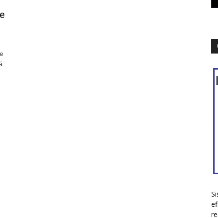
de
ie
ă
Si
ef
re