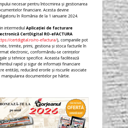
mpului necesar pentru întocmirea și gestionarea
cumentelor financiare. Acesta devine
ligatoriu în România de la 1 ianuarie 2024.
in intermediul
Aplicației de facturare
lectronică CertDigital RO-eFACTURA
ttps://certdigital.ro/ro-efactura/
), companiile pot
ite, trimite, primi, gestiona și stoca facturile în
rmat electronic, conformându-se cerințelor
gale și tehnice specifice. Aceasta facilitează
himbul rapid și sigur de informații financiare
tre entități, reducând erorile și riscurile asociate
 manipularea documentelor pe hârtie.