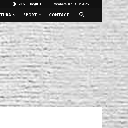
C
20.6
sâmbătă, 8 august 2026
Târgu Jiu
LTURA
SPORT
CONTACT