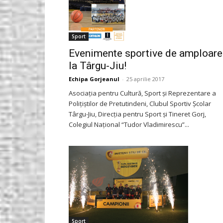
Sport
Evenimente sportive de amploare
la Târgu-Jiu!
Echipa Gorjeanul
-
25 aprilie 2017
Asociaţia pentru Cultură, Sport şi Reprezentare a
Poliţiştilor de Pretutindeni, Clubul Sportiv Şcolar
Târgu-Jiu, Direcţia pentru Sport şi Tineret Gorj,
Colegiul Naţional “Tudor Vladimirescu”...
Sport