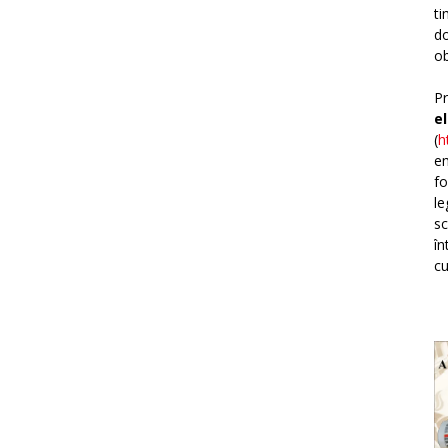
ti
do
ob
Pr
e
(
h
em
fo
le
sc
în
cu