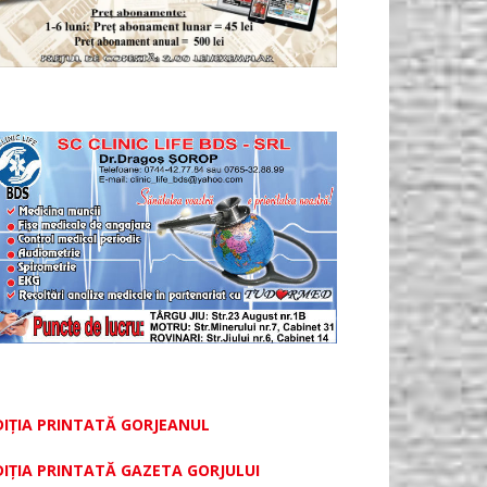
DIȚIA PRINTATĂ GORJEANUL
DIŢIA PRINTATĂ GAZETA GORJULUI