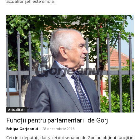
actualilor șefi este dificilă...
Actualitate
Funcții pentru parlamentarii de Gorj
Echipa Gorjeanul
-
28 decembrie 2016
Cei cinci deputați, dar și cei doi senatori de Gorj au obținut funcții în