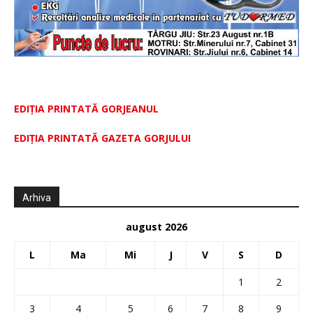
EDIȚIA PRINTATĂ GORJEANUL
EDIŢIA PRINTATĂ GAZETA GORJULUI
Arhiva
august 2026
L
Ma
Mi
J
V
S
D
1
2
3
4
5
6
7
8
9