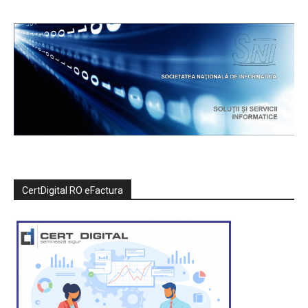
CertDigital RO eFactura