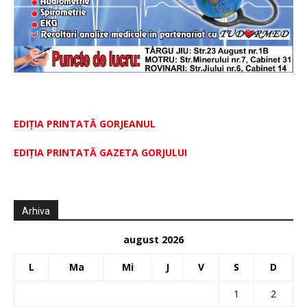
EDIȚIA PRINTATĂ GORJEANUL
EDIŢIA PRINTATĂ GAZETA GORJULUI
Arhiva
august 2026
L
Ma
Mi
J
V
S
D
1
2