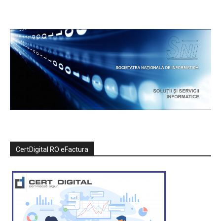
CertDigital RO eFactura