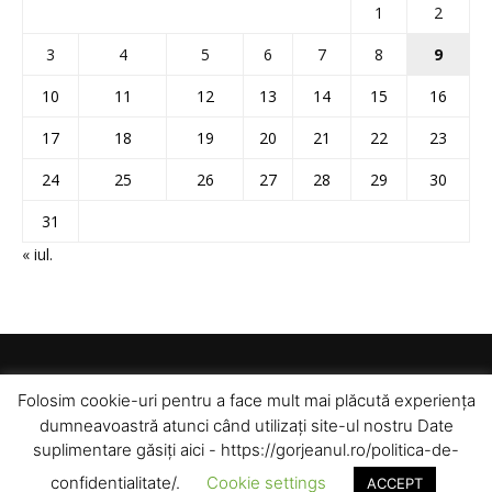
1
2
3
4
5
6
7
8
9
10
11
12
13
14
15
16
17
18
19
20
21
22
23
24
25
26
27
28
29
30
31
« iul.
Folosim cookie-uri pentru a face mult mai plăcută experiența
dumneavoastră atunci când utilizați site-ul nostru Date
suplimentare găsiți aici - https://gorjeanul.ro/politica-de-
confidentialitate/.
Cookie settings
ACCEPT