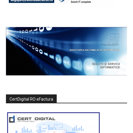
CertDigital RO eFactura