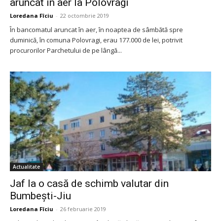
aruncat în aer la Polovragi
Loredana Fîciu
-
22 octombrie 2019
În bancomatul aruncat în aer, în noaptea de sâmbătă spre
duminică, în comuna Polovragi, erau 177.000 de lei, potrivit
procurorilor Parchetului de pe lângă...
Actualitate
Jaf la o casă de schimb valutar din
Bumbești-Jiu
Loredana Fîciu
-
26 februarie 2019