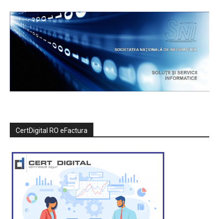
CertDigital RO eFactura