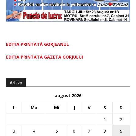
EDIȚIA PRINTATĂ GORJEANUL
EDIŢIA PRINTATĂ GAZETA GORJULUI
Arhiva
august 2026
L
Ma
Mi
J
V
S
D
1
2
3
4
5
6
7
8
9