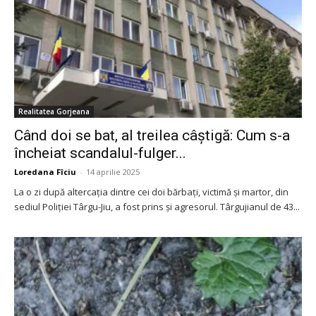
Realitatea Gorjeana
Când doi se bat, al treilea câștigă: Cum s-a
încheiat scandalul-fulger...
Loredana Fîciu
-
14 aprilie 2025
La o zi după altercația dintre cei doi bărbați, victimă și martor, din
sediul Poliției Târgu-Jiu, a fost prins și agresorul. Târgujianul de 43...