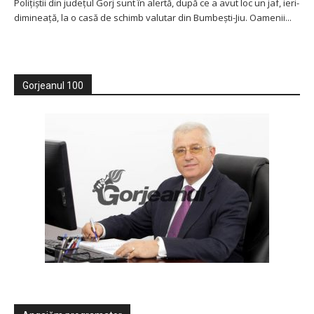
Poliţiștii din județul Gorj sunt în alertă, după ce a avut loc un jaf, ieri-
dimineață, la o casă de schimb valutar din Bumbești-Jiu. Oamenii...
Gorjeanul 100