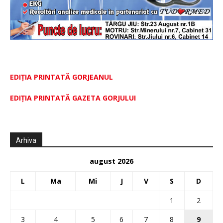
EDIȚIA PRINTATĂ GORJEANUL
EDIŢIA PRINTATĂ GAZETA GORJULUI
Arhiva
august 2026
L
Ma
Mi
J
V
S
D
1
2
3
4
5
6
7
8
9