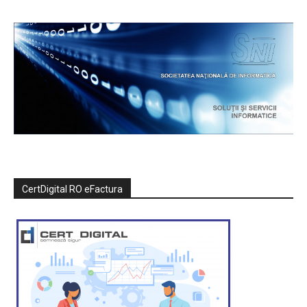
CertDigital RO eFactura