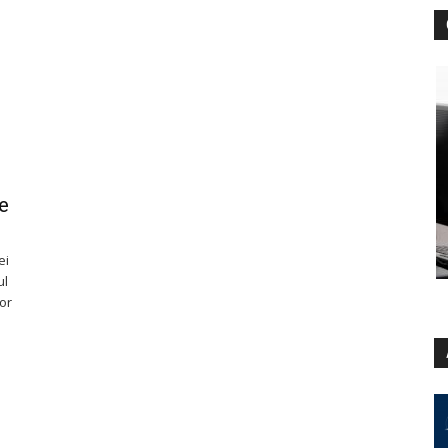
te
ei
ul
lor