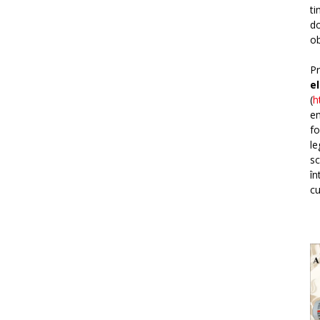
ti
do
ob
Pr
e
(
h
em
fo
le
sc
în
cu