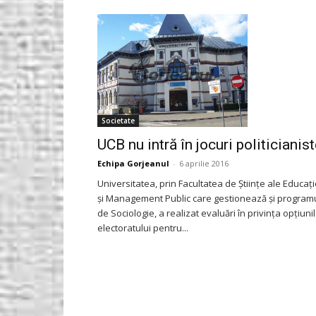
Gorjeanul.ro
Societate
UCB nu intră în jocuri politicianis
Echipa Gorjeanul
-
6 aprilie 2016
Universitatea, prin Facultatea de Științe ale Educați
și Management Public care gestionează și program
de Sociologie, a realizat evaluări în privința opțiuni
electoratului pentru...