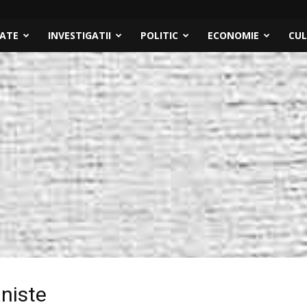
TATE
INVESTIGATII
POLITIC
ECONOMIE
CU
aniste