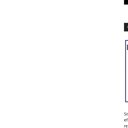
Si
ef
re