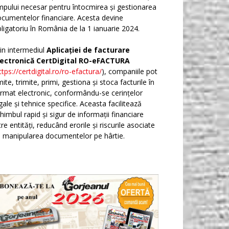
mpului necesar pentru întocmirea și gestionarea
cumentelor financiare. Acesta devine
ligatoriu în România de la 1 ianuarie 2024.
in intermediul
Aplicației de facturare
lectronică CertDigital RO-eFACTURA
ttps://certdigital.ro/ro-efactura/
), companiile pot
ite, trimite, primi, gestiona și stoca facturile în
rmat electronic, conformându-se cerințelor
gale și tehnice specifice. Aceasta facilitează
himbul rapid și sigur de informații financiare
tre entități, reducând erorile și riscurile asociate
 manipularea documentelor pe hârtie.