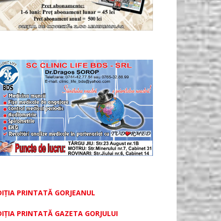
DIȚIA PRINTATĂ GORJEANUL
DIŢIA PRINTATĂ GAZETA GORJULUI