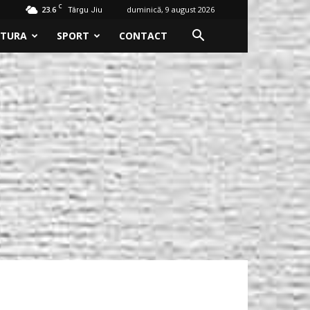
C
23.6
duminică, 9 august 2026
Târgu Jiu
LTURA
SPORT
CONTACT