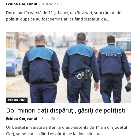
Echipa Gorjeanul
-
28 iulie 2015
Doi minori în vârstă de 12 şi 14 ani, din Rovinari, sunt căutaţi de
poliţişti după ce au fost semnalaţi ca fiind dispăruţi de...
Pulsul Zilei
Doi minori daţi dispăruţi, găsiţi de poliţişti
Echipa Gorjeanul
-
8 mai 2014
Un băieţel în vârstă de 8 ani şi o adolescentă de 14 ani din judeţul
Gorj, semnalaţi ca fiind dispăruţi de la domiciliu, au...