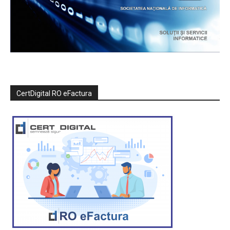
CertDigital RO eFactura