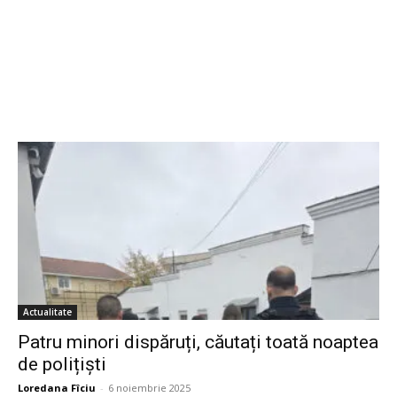
Actualitate
Patru minori dispăruți, căutați toată noaptea
de polițiști
Loredana Fîciu
-
6 noiembrie 2025