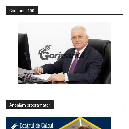
Gorjeanul 100
Angajăm programator