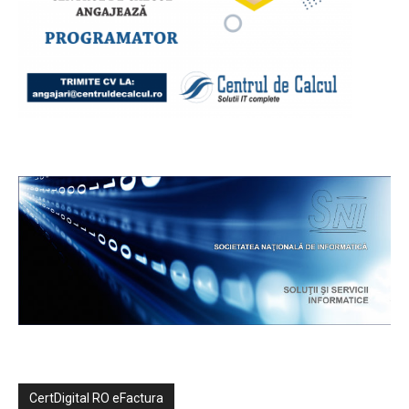
CertDigital RO eFactura