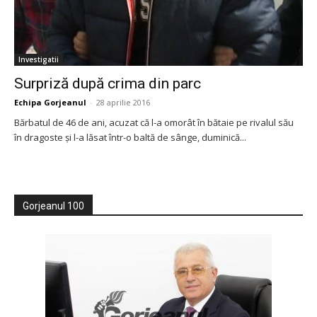
Investigatii
Surpriză după crima din parc
Echipa Gorjeanul
-
28 aprilie 2016
Bărbatul de 46 de ani, acuzat că l-a omorât în bătaie pe rivalul său
în dragoste și l-a lăsat într-o baltă de sânge, duminică...
Gorjeanul 100