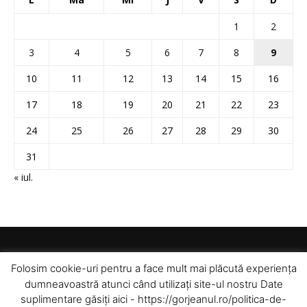
1
2
3
4
5
6
7
8
9
10
11
12
13
14
15
16
17
18
19
20
21
22
23
24
25
26
27
28
29
30
31
« iul.
Folosim cookie-uri pentru a face mult mai plăcută experiența
dumneavoastră atunci când utilizați site-ul nostru Date
suplimentare găsiți aici - https://gorjeanul.ro/politica-de-