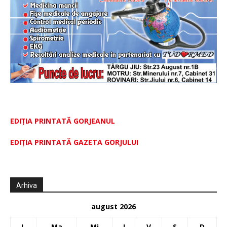
EDIȚIA PRINTATĂ GORJEANUL
EDIŢIA PRINTATĂ GAZETA GORJULUI
Arhiva
august 2026
L
Ma
Mi
J
V
S
D