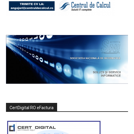
CertDigital RO eFactura