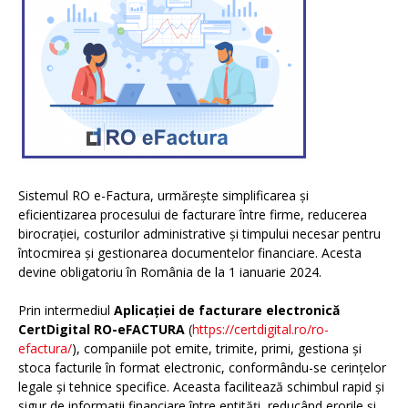
Sistemul RO e-Factura, urmărește simplificarea și
eficientizarea procesului de facturare între firme, reducerea
birocrației, costurilor administrative și timpului necesar pentru
întocmirea și gestionarea documentelor financiare. Acesta
devine obligatoriu în România de la 1 ianuarie 2024.
Prin intermediul
Aplicației de facturare electronică
CertDigital RO-eFACTURA
(
https://certdigital.ro/ro-
efactura/
), companiile pot emite, trimite, primi, gestiona și
stoca facturile în format electronic, conformându-se cerințelor
legale și tehnice specifice. Aceasta facilitează schimbul rapid și
sigur de informații financiare între entități, reducând erorile și