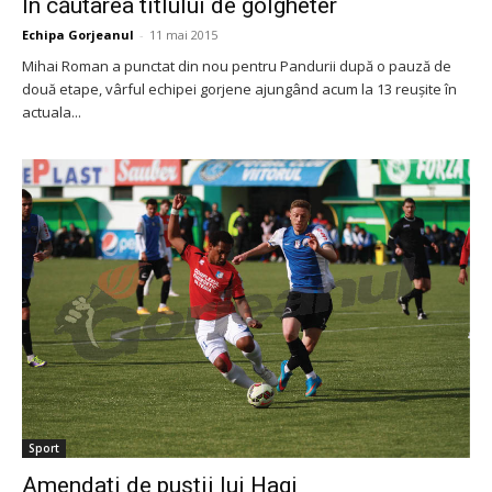
În căutarea titlului de golgheter
Echipa Gorjeanul
-
11 mai 2015
Mihai Roman a punctat din nou pentru Pandurii după o pauză de
două etape, vârful echipei gorjene ajungând acum la 13 reușite în
actuala...
Sport
Amendați de puștii lui Hagi