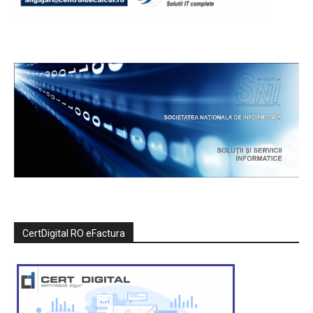
CertDigital RO eFactura