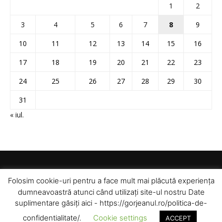
1
2
3
4
5
6
7
8
9
10
11
12
13
14
15
16
17
18
19
20
21
22
23
24
25
26
27
28
29
30
31
« iul.
Folosim cookie-uri pentru a face mult mai plăcută experiența
dumneavoastră atunci când utilizați site-ul nostru Date
suplimentare găsiți aici - https://gorjeanul.ro/politica-de-
confidentialitate/.
Cookie settings
ACCEPT