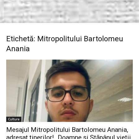
Etichetă: Mitropolitului Bartolomeu
Anania
Cultura
Mesajul Mitropolitului Bartolomeu Anania,
adresat tinerilor! ,,Doamne şi Stăpânul vieţii