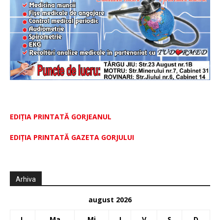
EDIȚIA PRINTATĂ GORJEANUL
EDIŢIA PRINTATĂ GAZETA GORJULUI
Arhiva
august 2026
L
Ma
Mi
J
V
S
D