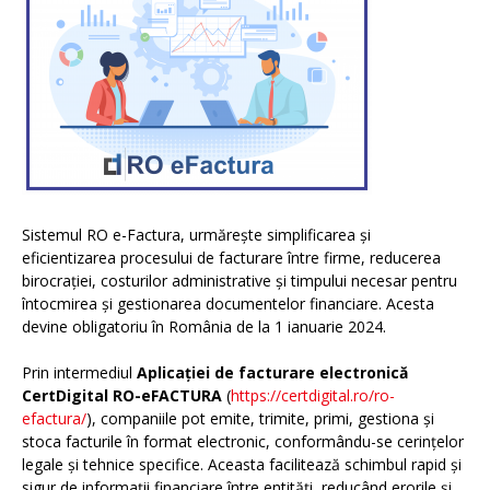
Sistemul RO e-Factura, urmărește simplificarea și
eficientizarea procesului de facturare între firme, reducerea
birocrației, costurilor administrative și timpului necesar pentru
întocmirea și gestionarea documentelor financiare. Acesta
devine obligatoriu în România de la 1 ianuarie 2024.
Prin intermediul
Aplicației de facturare electronică
CertDigital RO-eFACTURA
(
https://certdigital.ro/ro-
efactura/
), companiile pot emite, trimite, primi, gestiona și
stoca facturile în format electronic, conformându-se cerințelor
legale și tehnice specifice. Aceasta facilitează schimbul rapid și
sigur de informații financiare între entități, reducând erorile și