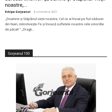
noastre,...
Echipa Gorjeanul
-
8 octombrie 2021
,,Doamne şi Stăpânul vieţii noastre, Cel ce ai înviat pe fiul văduvei
din Nain, milostiveşte-Te şi înviază sufletele noastre cele omorâte
de păcat! ” ,,Dragii...
Gorjeanul 100