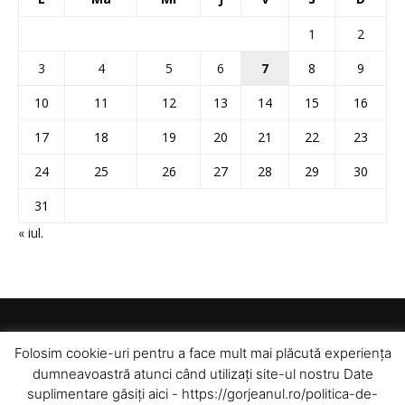
1
2
3
4
5
6
7
8
9
10
11
12
13
14
15
16
17
18
19
20
21
22
23
24
25
26
27
28
29
30
31
« iul.
Folosim cookie-uri pentru a face mult mai plăcută experiența
dumneavoastră atunci când utilizați site-ul nostru Date
suplimentare găsiți aici - https://gorjeanul.ro/politica-de-