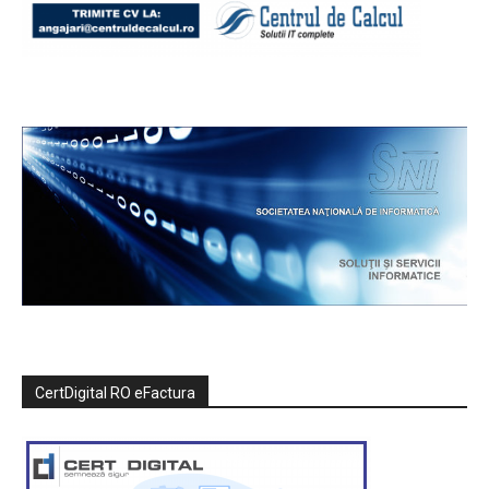
CertDigital RO eFactura