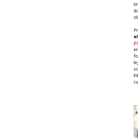
ti
do
ob
Pr
e
(
h
em
fo
le
sc
în
cu