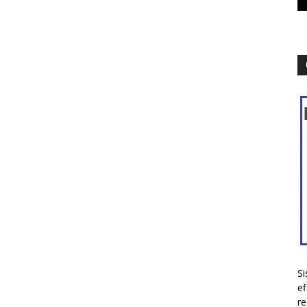
Si
ef
re