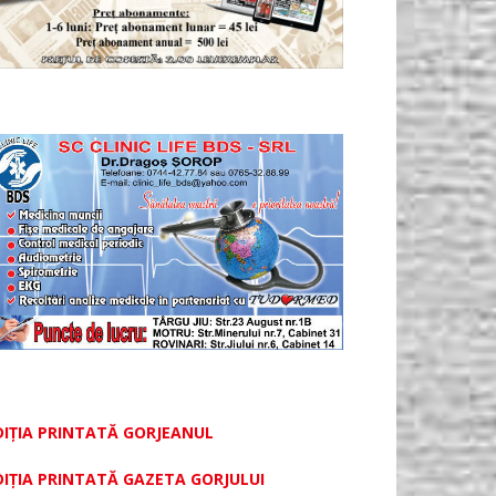
DIȚIA PRINTATĂ GORJEANUL
DIŢIA PRINTATĂ GAZETA GORJULUI