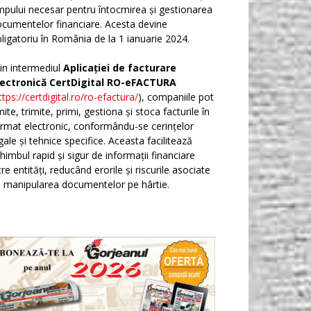
mpului necesar pentru întocmirea și gestionarea
cumentelor financiare. Acesta devine
ligatoriu în România de la 1 ianuarie 2024.
in intermediul
Aplicației de facturare
lectronică CertDigital RO-eFACTURA
ttps://certdigital.ro/ro-efactura/
), companiile pot
ite, trimite, primi, gestiona și stoca facturile în
rmat electronic, conformându-se cerințelor
gale și tehnice specifice. Aceasta facilitează
himbul rapid și sigur de informații financiare
tre entități, reducând erorile și riscurile asociate
 manipularea documentelor pe hârtie.