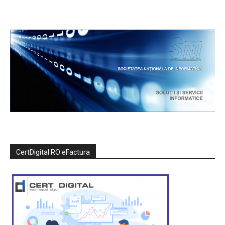
CertDigital RO eFactura