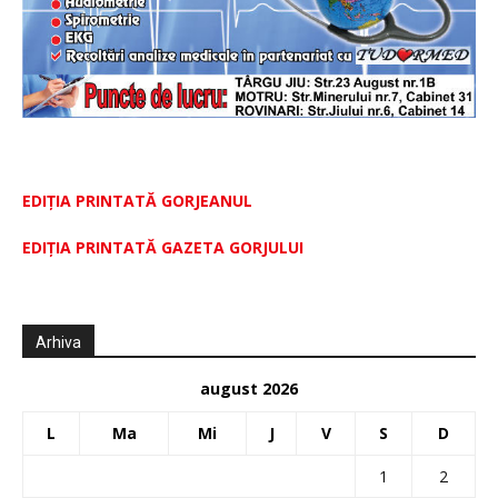
EDIȚIA PRINTATĂ GORJEANUL
EDIŢIA PRINTATĂ GAZETA GORJULUI
Arhiva
august 2026
L
Ma
Mi
J
V
S
D
1
2