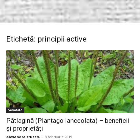
Etichetă: principii active
Sanatate
Pătlagină (Plantago lanceolata) – beneficii
şi proprietăţi
alexandra cruceru
-
8 februarie 2019