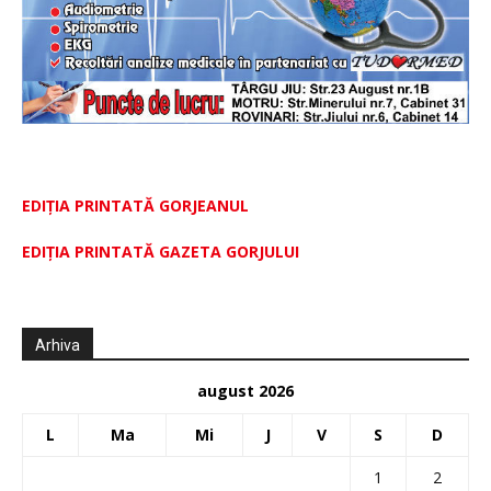
EDIȚIA PRINTATĂ GORJEANUL
EDIŢIA PRINTATĂ GAZETA GORJULUI
Arhiva
august 2026
L
Ma
Mi
J
V
S
D
1
2