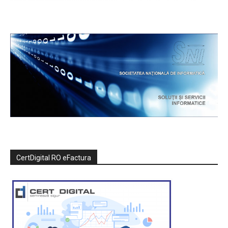
CertDigital RO eFactura