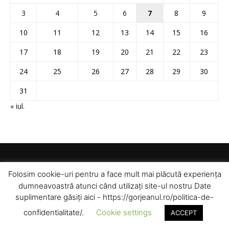
3
4
5
6
7
8
9
10
11
12
13
14
15
16
17
18
19
20
21
22
23
24
25
26
27
28
29
30
31
« iul.
Folosim cookie-uri pentru a face mult mai plăcută experiența
dumneavoastră atunci când utilizați site-ul nostru Date
suplimentare găsiți aici - https://gorjeanul.ro/politica-de-
confidentialitate/.
Cookie settings
ACCEPT
© Toate drepturile rezervate pentru Gorjeanul SA