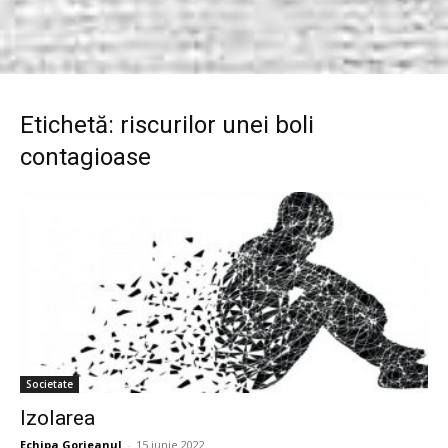
Etichetă: riscurilor unei boli
contagioase
Societate
Izolarea
Echipa Gorjeanul
-
15 iunie 2022