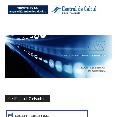
CertDigital RO eFactura