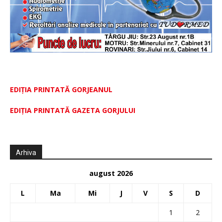
EDIȚIA PRINTATĂ GORJEANUL
EDIŢIA PRINTATĂ GAZETA GORJULUI
Arhiva
august 2026
L
Ma
Mi
J
V
S
D
1
2