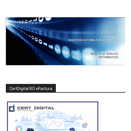
CertDigital RO eFactura