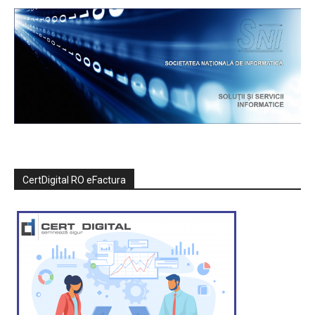
CertDigital RO eFactura