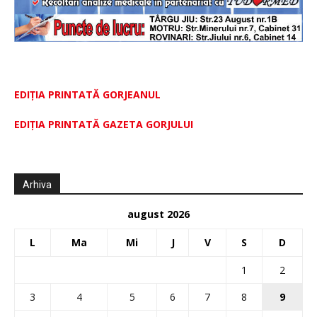
EDIȚIA PRINTATĂ GORJEANUL
EDIŢIA PRINTATĂ GAZETA GORJULUI
Arhiva
august 2026
L
Ma
Mi
J
V
S
D
1
2
3
4
5
6
7
8
9