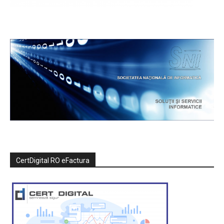
CertDigital RO eFactura