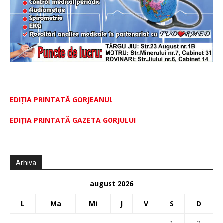
EDIȚIA PRINTATĂ GORJEANUL
EDIŢIA PRINTATĂ GAZETA GORJULUI
Arhiva
august 2026
L
Ma
Mi
J
V
S
D
1
2