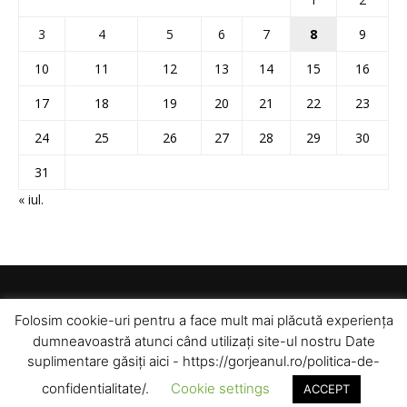
3
4
5
6
7
8
9
10
11
12
13
14
15
16
17
18
19
20
21
22
23
24
25
26
27
28
29
30
31
« iul.
Folosim cookie-uri pentru a face mult mai plăcută experiența
dumneavoastră atunci când utilizați site-ul nostru Date
suplimentare găsiți aici - https://gorjeanul.ro/politica-de-
confidentialitate/.
Cookie settings
ACCEPT
© Toate drepturile rezervate pentru Gorjeanul SA