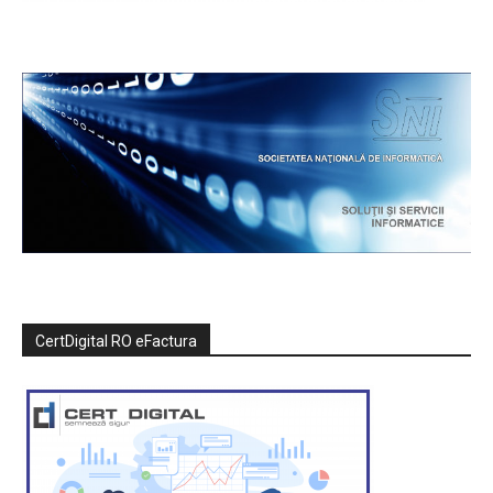
CertDigital RO eFactura