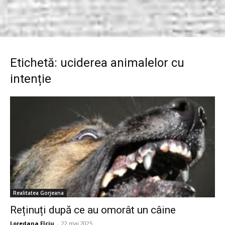
Etichetă: uciderea animalelor cu
intenție
Realitatea Gorjeana
Reținuți după ce au omorât un câine
Loredana Fîciu
-
22 mai 2025