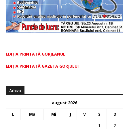
EDIȚIA PRINTATĂ GORJEANUL
EDIŢIA PRINTATĂ GAZETA GORJULUI
Arhiva
august 2026
L
Ma
Mi
J
V
S
D
1
2