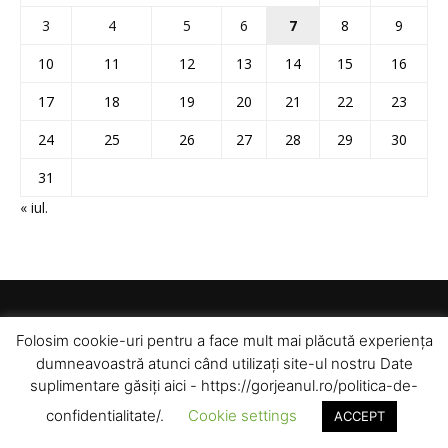
3
4
5
6
7
8
9
10
11
12
13
14
15
16
17
18
19
20
21
22
23
24
25
26
27
28
29
30
31
« iul.
Folosim cookie-uri pentru a face mult mai plăcută experiența
dumneavoastră atunci când utilizați site-ul nostru Date
suplimentare găsiți aici - https://gorjeanul.ro/politica-de-
confidentialitate/.
Cookie settings
ACCEPT
© Toate drepturile rezervate pentru Gorjeanul SA