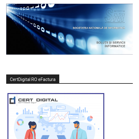
CertDigital RO eFactura