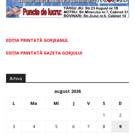
EDIȚIA PRINTATĂ GORJEANUL
EDIŢIA PRINTATĂ GAZETA GORJULUI
Arhiva
august 2026
L
Ma
Mi
J
V
S
D
1
2
3
4
5
6
7
8
9