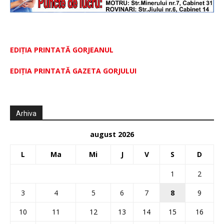
EDIȚIA PRINTATĂ GORJEANUL
EDIŢIA PRINTATĂ GAZETA GORJULUI
Arhiva
august 2026
L
Ma
Mi
J
V
S
D
1
2
3
4
5
6
7
8
9
10
11
12
13
14
15
16