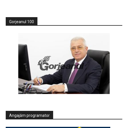
Gorjeanul 100
Angajăm programator