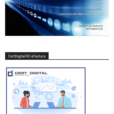
CertDigital RO eFactura