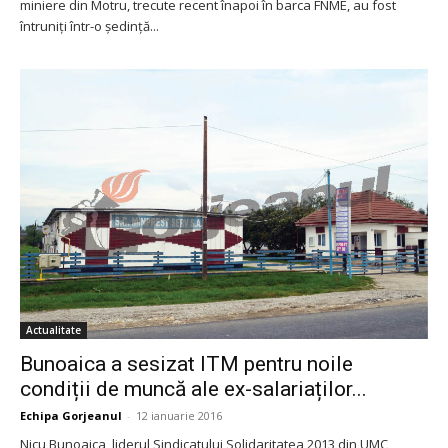
miniere din Motru, trecute recent înapoi în barca FNME, au fost
întruniți într-o ședință...
Actualitate
Bunoaica a sesizat ITM pentru noile
condiții de muncă ale ex-salariaților...
Echipa Gorjeanul
-
12 ianuarie 2016
Nicu Bunoaica, liderul Sindicatului Solidaritatea 2013 din UMC