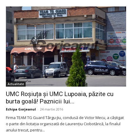
Actualitate
UMC Roșiuța și UMC Lupoaia, păzite cu
burta goală! Paznicii lui...
Echipa Gorjeanul
-
24 martie 2016
Firma TEAM TG Guard Târgu-Jiu, condusă de Victor Mecu, a câștigat
o parte din licitația organizată de Laurențiu Ciobotărică, la finalul
anului trecut, pentru...