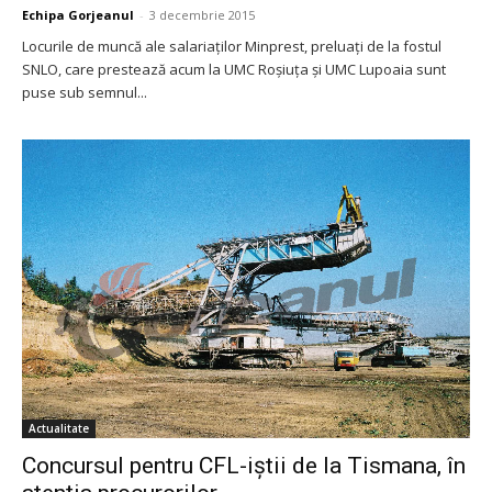
Echipa Gorjeanul
-
3 decembrie 2015
Locurile de muncă ale salariaţilor Minprest, preluaţi de la fostul
SNLO, care prestează acum la UMC Roşiuţa şi UMC Lupoaia sunt
puse sub semnul...
Actualitate
Concursul pentru CFL-iştii de la Tismana, în