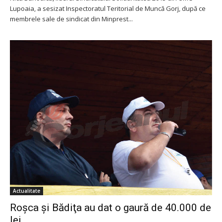
Lupoaia, a sesizat Inspectoratul Teritorial de Muncă Gorj, după ce
membrele sale de sindicat din Minprest...
Actualitate
Roşca şi Bădiţa au dat o gaură de 40.000 de
lei...