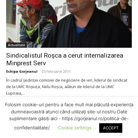
Actualitate
Sindicalistul Roşca a cerut internalizarea
Minprest Serv
Echipa Gorjeanul
-
25 februarie 2015
În cadrul şedinţei comisiei de negociere de ieri, liderul de sindicat
de la UMC Roşiuţa, Nelu Roşca, alături de liderul de la UMC
Lupoaia,...
Folosim cookie-uri pentru a face mult mai plăcută experiența
dumneavoastră atunci când utilizați site-ul nostru Date
suplimentare găsiți aici - https://gorjeanul.ro/politica-de-
confidentialitate/.
Cookie settings
ACCEPT