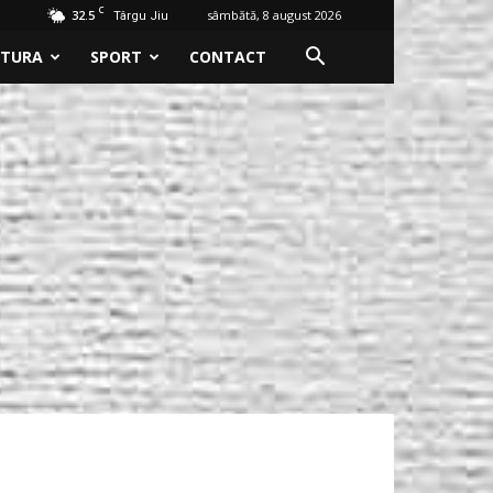
C
32.5
sâmbătă, 8 august 2026
Târgu Jiu
LTURA
SPORT
CONTACT