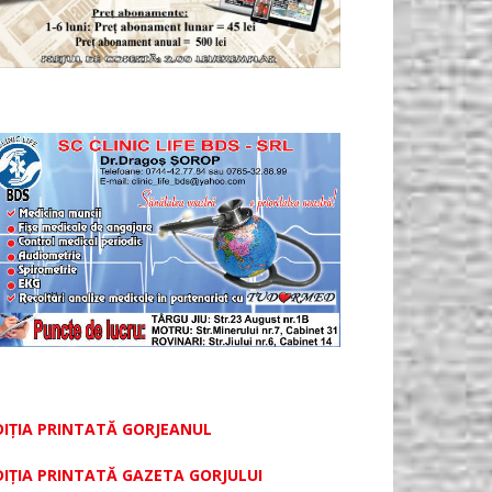
DIȚIA PRINTATĂ GORJEANUL
DIŢIA PRINTATĂ GAZETA GORJULUI