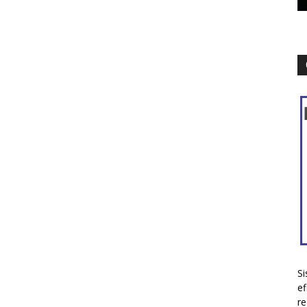
Si
ef
re