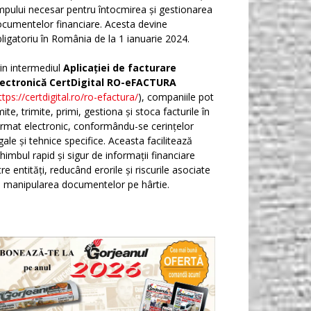
mpului necesar pentru întocmirea și gestionarea
cumentelor financiare. Acesta devine
ligatoriu în România de la 1 ianuarie 2024.
in intermediul
Aplicației de facturare
lectronică CertDigital RO-eFACTURA
ttps://certdigital.ro/ro-efactura/
), companiile pot
ite, trimite, primi, gestiona și stoca facturile în
rmat electronic, conformându-se cerințelor
gale și tehnice specifice. Aceasta facilitează
himbul rapid și sigur de informații financiare
tre entități, reducând erorile și riscurile asociate
 manipularea documentelor pe hârtie.