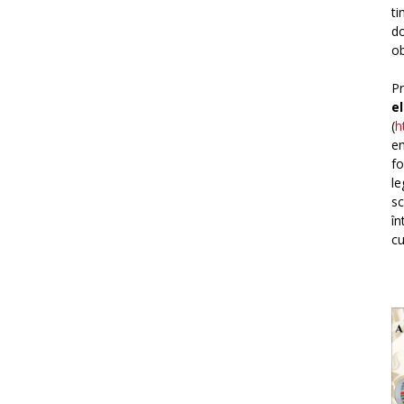
ti
do
ob
Pr
e
(
h
em
fo
le
sc
în
cu