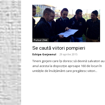
Gorjeanul.ro
Pulsul Zilei
Se caută viitori pompieri
Echipa Gorjeanul
-
29 aprilie 2015
Tinerii gorjeni care îşi doresc să devină salvatori au
anul acesta la dispoziţie aproape 160 de locuri în
unităţile de învăţământ care pregătesc viitori...