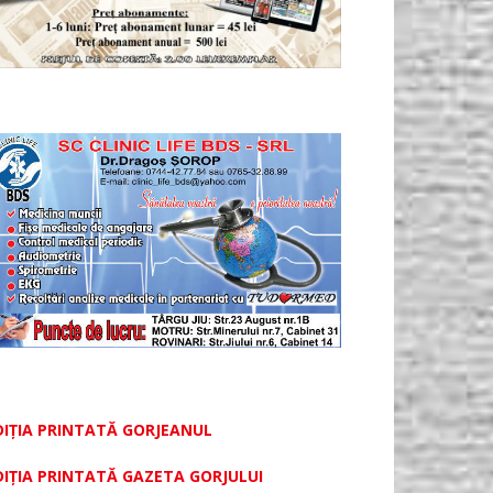
DIȚIA PRINTATĂ GORJEANUL
DIŢIA PRINTATĂ GAZETA GORJULUI