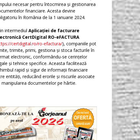
mpului necesar pentru întocmirea și gestionarea
cumentelor financiare. Acesta devine
ligatoriu în România de la 1 ianuarie 2024.
in intermediul
Aplicației de facturare
lectronică CertDigital RO-eFACTURA
ttps://certdigital.ro/ro-efactura/
), companiile pot
ite, trimite, primi, gestiona și stoca facturile în
rmat electronic, conformându-se cerințelor
gale și tehnice specifice. Aceasta facilitează
himbul rapid și sigur de informații financiare
tre entități, reducând erorile și riscurile asociate
 manipularea documentelor pe hârtie.