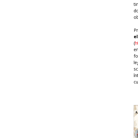
ti
do
ob
Pr
e
(
h
em
fo
le
sc
în
cu