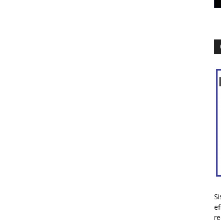
Si
ef
re