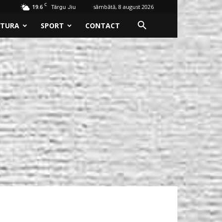
C
19.6
sâmbătă, 8 august 2026
Târgu Jiu
LTURA
SPORT
CONTACT