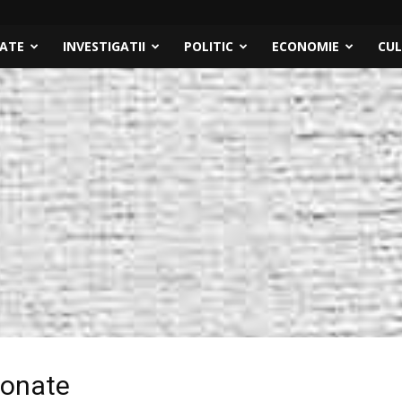
TATE
INVESTIGATII
POLITIC
ECONOMIE
CU
donate