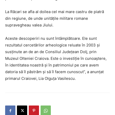
La Răcari se afla al doilea cel mai mare castru de piatră
din regiune, de unde unitățile militare romane
supravegheau valea Jiului.
Aceste descoperiri nu sunt întâmplătoare. Ele sunt
rezultatul cercetărilor arheologice reluate în 2003 și
susținute an de an de Consiliul Județean Dolj, prin
Muzeul Olteniei Craiova. Este o investiție în cunoaștere,
în identitatea noastră și în patrimoniul pe care avem
datoria să îl păstrăm și să îl facem cunoscut”, a anunțat
primarul Craiovei, Lia Olguța Vasilescu.