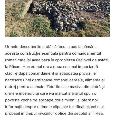
Urmele descoperite arată că focul a pus la pământ
această construcție esențială pentru comandamentul
roman care își avea baza în apropierea Craiovei de astăzi,
la Răcari. Horreumul era a doua cea mai importantă
clădire după comandament și adăpostea proviziile
necesare unei garnizoane romane: cereale, alimente și
nutreț pentru animale. Zidurile sale masive din piatră și
urmele incendiului care i-a marcat sfârșitul spun o
poveste veche de aproape două milenii și oferă noi
informații despre ultimele clipe ale fortificației, cel mai
probabil în timpul invaziilor gotice din secolul al III-lea.