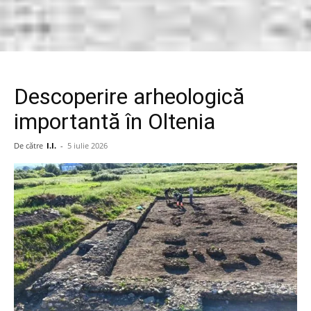
Descoperire arheologică
importantă în Oltenia
De către
I.I.
-
5 iulie 2026