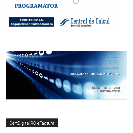
CertDigital RO eFactura