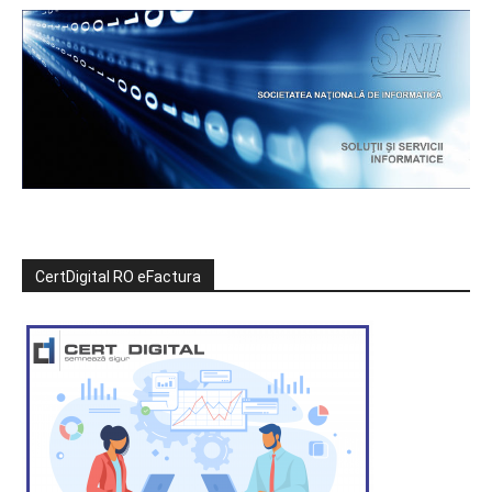
CertDigital RO eFactura