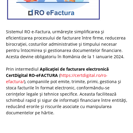
Sistemul RO e-Factura, urmărește simplificarea și
eficientizarea procesului de facturare între firme, reducerea
birocrației, costurilor administrative și timpului necesar
pentru întocmirea și gestionarea documentelor financiare.
Acesta devine obligatoriu în România de la 1 ianuarie 2024.
Prin intermediul
Aplicației de facturare electronică
CertDigital RO-eFACTURA
(
https://certdigital.ro/ro-
efactura/
), companiile pot emite, trimite, primi, gestiona și
stoca facturile în format electronic, conformându-se
cerințelor legale și tehnice specifice. Aceasta facilitează
schimbul rapid și sigur de informații financiare între entități,
reducând erorile și riscurile asociate cu manipularea
documentelor pe hârtie.