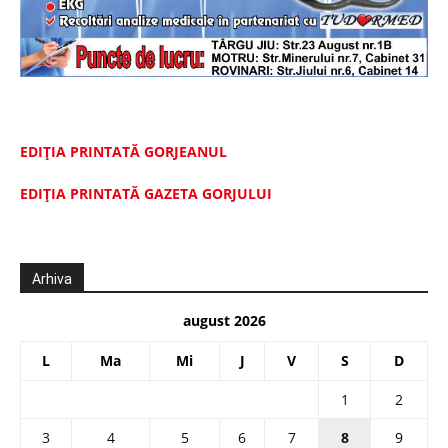
EDIȚIA PRINTATĂ GORJEANUL
EDIŢIA PRINTATĂ GAZETA GORJULUI
Arhiva
august 2026
L
Ma
Mi
J
V
S
D
1
2
3
4
5
6
7
8
9