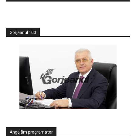
Gorjeanul 100
Angajăm programator