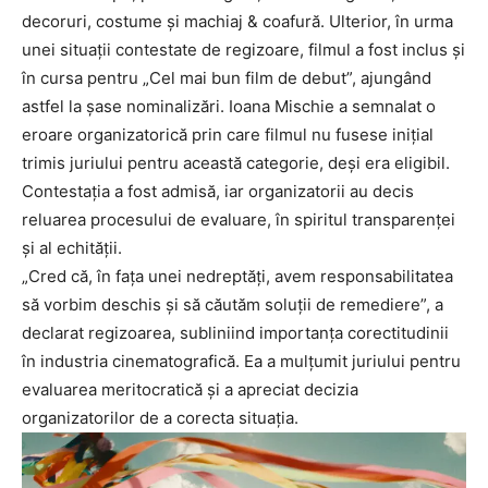
decoruri, costume și machiaj & coafură. Ulterior, în urma
unei situații contestate de regizoare, filmul a fost inclus și
în cursa pentru „Cel mai bun film de debut”, ajungând
astfel la șase nominalizări. Ioana Mischie a semnalat o
eroare organizatorică prin care filmul nu fusese inițial
trimis juriului pentru această categorie, deși era eligibil.
Contestația a fost admisă, iar organizatorii au decis
reluarea procesului de evaluare, în spiritul transparenței
și al echității.
„Cred că, în fața unei nedreptăți, avem responsabilitatea
să vorbim deschis și să căutăm soluții de remediere”, a
declarat regizoarea, subliniind importanța corectitudinii
în industria cinematografică. Ea a mulțumit juriului pentru
evaluarea meritocratică și a apreciat decizia
organizatorilor de a corecta situația.