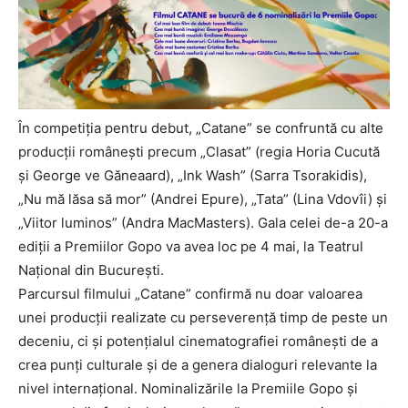
În competiția pentru debut, „Catane” se confruntă cu alte
producții românești precum „Clasat” (regia Horia Cucută
și George ve Găneaard), „Ink Wash” (Sarra Tsorakidis),
„Nu mă lăsa să mor” (Andrei Epure), „Tata” (Lina Vdovîi) și
„Viitor luminos” (Andra MacMasters). Gala celei de-a 20-a
ediții a Premiilor Gopo va avea loc pe 4 mai, la Teatrul
Național din București.
Parcursul filmului „Catane” confirmă nu doar valoarea
unei producții realizate cu perseverență timp de peste un
deceniu, ci și potențialul cinematografiei românești de a
crea punți culturale și de a genera dialoguri relevante la
nivel internațional. Nominalizările la Premiile Gopo și