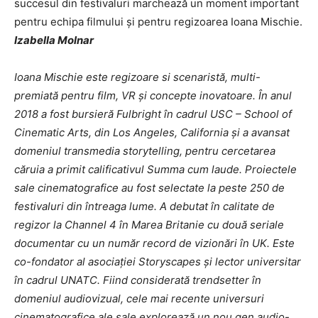
succesul din festivaluri marchează un moment important
pentru echipa filmului și pentru regizoarea Ioana Mischie.
Izabella Molnar
Ioana Mischie este regizoare si scenaristă, multi-
premiată pentru film, VR și concepte inovatoare. În anul
2018 a fost bursieră Fulbright în cadrul USC – School of
Cinematic Arts, din Los Angeles, California și a avansat
domeniul transmedia storytelling, pentru cercetarea
căruia a primit calificativul Summa cum laude. Proiectele
sale cinematografice au fost selectate la peste 250 de
festivaluri din întreaga lume. A debutat în calitate de
regizor la Channel 4 în Marea Britanie cu două seriale
documentar cu un număr record de vizionări în UK. Este
co-fondator al asociației Storyscapes și lector universitar
în cadrul UNATC. Fiind considerată trendsetter în
domeniul audiovizual, cele mai recente universuri
cinematografice ale sale explorează un nou gen audio-