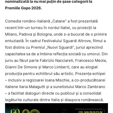
nominalizată la nu mai puțin de șase categorii la
Premiile Gopo 2026.
Comedia româno-italiană „Catane” a fost prezentată
recent într-un turneu în nordul Italiei, cu proiecții la
Milano, Padova și Bologna, unde s-a bucurat de o primire
entuziastă. În cadrul Festivalului Sguardi Altrove, filmul a
fost distins cu Premiul „Nuovi Sguardi”, juriul apreciind
capacitatea sa de a îmbina reflecția socială cu umorul. Din
juriu au făcut parte Fabrizio Nacciareti, Francesco Meola,
Gianni De Simone și Marco Limberti, care au elogiat
producția pentru echilibrul său artistic. Prezența echipei
– inclusiv a regizoarei Ioana Mischie, a co-producătoarei
italiene Ilaria Malagutti și a sunetistului Marco Zambrano
– a facilitat dialoguri directe cu publicul și a consolidat
legăturile culturale dintre Italia și diaspora românească.