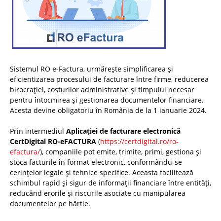
Sistemul RO e-Factura, urmărește simplificarea și
eficientizarea procesului de facturare între firme, reducerea
birocrației, costurilor administrative și timpului necesar
pentru întocmirea și gestionarea documentelor financiare.
Acesta devine obligatoriu în România de la 1 ianuarie 2024.
Prin intermediul
Aplicației de facturare electronică
CertDigital RO-eFACTURA
(
https://certdigital.ro/ro-
efactura/
), companiile pot emite, trimite, primi, gestiona și
stoca facturile în format electronic, conformându-se
cerințelor legale și tehnice specifice. Aceasta facilitează
schimbul rapid și sigur de informații financiare între entități,
reducând erorile și riscurile asociate cu manipularea
documentelor pe hârtie.