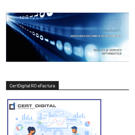
CertDigital RO eFactura