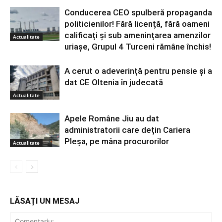
Conducerea CEO spulberă propaganda
politicienilor! Fără licență, fără oameni
calificați și sub amenințarea amenzilor
Actualitate
uriașe, Grupul 4 Turceni rămâne închis!
A cerut o adeverință pentru pensie și a
dat CE Oltenia în judecată
Actualitate
Apele Române Jiu au dat
administratorii care dețin Cariera
Pleșa, pe mâna procurorilor
Actualitate
LĂSAȚI UN MESAJ