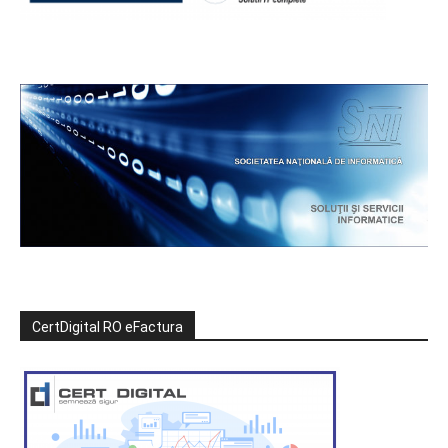
CertDigital RO eFactura