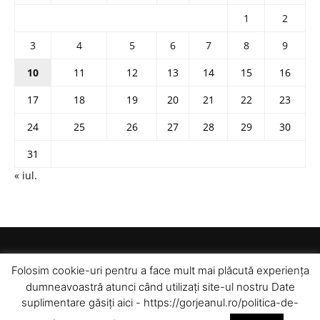
1
2
3
4
5
6
7
8
9
10
11
12
13
14
15
16
17
18
19
20
21
22
23
24
25
26
27
28
29
30
31
« iul.
Folosim cookie-uri pentru a face mult mai plăcută experiența
dumneavoastră atunci când utilizați site-ul nostru Date
suplimentare găsiți aici - https://gorjeanul.ro/politica-de-