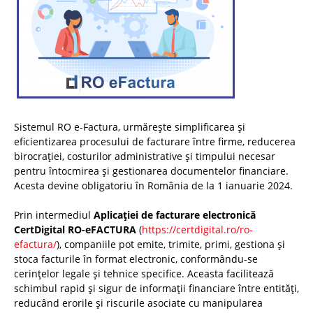
Sistemul RO e-Factura, urmărește simplificarea și
eficientizarea procesului de facturare între firme, reducerea
birocrației, costurilor administrative și timpului necesar
pentru întocmirea și gestionarea documentelor financiare.
Acesta devine obligatoriu în România de la 1 ianuarie 2024.
Prin intermediul
Aplicației de facturare electronică
CertDigital RO-eFACTURA
(
https://certdigital.ro/ro-
efactura/
), companiile pot emite, trimite, primi, gestiona și
stoca facturile în format electronic, conformându-se
cerințelor legale și tehnice specifice. Aceasta facilitează
schimbul rapid și sigur de informații financiare între entități,
reducând erorile și riscurile asociate cu manipularea