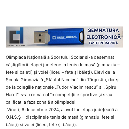
Olimpiada Națională a Sportului Școlar și-a desemnat
câștigătorii etapei județene la tenis de masă (gimnaziu –
fete și băieți) și volei (liceu – fete și băieți). Elevi de la
Școala Gimnazială „Sfântul Nicolae” din Târgu Jiu, dar și
de la colegiile naționale „Tudor Vladimirescu” și „Spiru
Haret”, s-au remarcat în competițiile sportive și s-au
calificat la faza zonală a olimpiadei.
„Vineri, 6 decembrie 2024, a avut loc etapa județeană a
O.N.S.Ș – disciplinele tenis de masă (gimnaziu, fete și
băieți) și volei (liceu, fete și băieți).