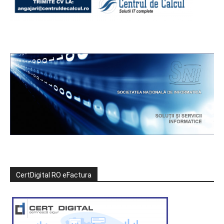
CertDigital RO eFactura