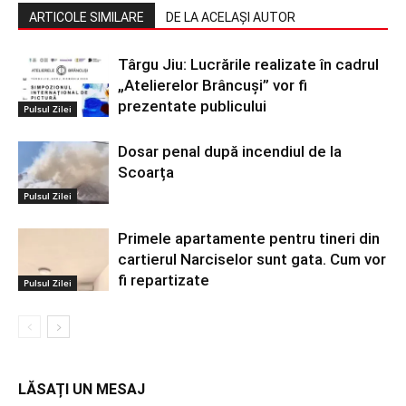
ARTICOLE SIMILARE
DE LA ACELAȘI AUTOR
Târgu Jiu: Lucrările realizate în cadrul
„Atelierelor Brâncuși” vor fi
prezentate publicului
Pulsul Zilei
Dosar penal după incendiul de la
Scoarța
Pulsul Zilei
Primele apartamente pentru tineri din
cartierul Narciselor sunt gata. Cum vor
fi repartizate
Pulsul Zilei
LĂSAȚI UN MESAJ