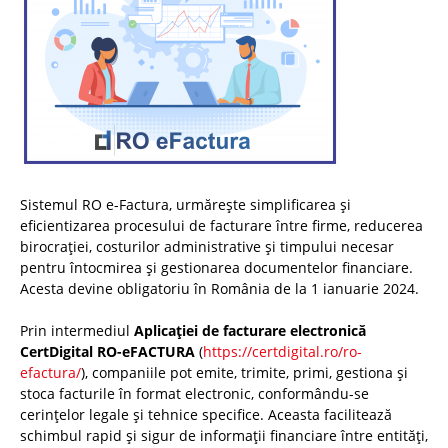
Sistemul RO e-Factura, urmărește simplificarea și
eficientizarea procesului de facturare între firme, reducerea
birocrației, costurilor administrative și timpului necesar
pentru întocmirea și gestionarea documentelor financiare.
Acesta devine obligatoriu în România de la 1 ianuarie 2024.
Prin intermediul
Aplicației de facturare electronică
CertDigital RO-eFACTURA
(
https://certdigital.ro/ro-
efactura/
), companiile pot emite, trimite, primi, gestiona și
stoca facturile în format electronic, conformându-se
cerințelor legale și tehnice specifice. Aceasta facilitează
schimbul rapid și sigur de informații financiare între entități,