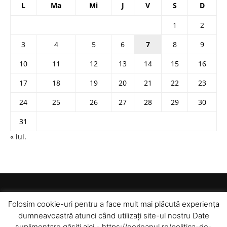
L
Ma
Mi
J
V
S
D
1
2
3
4
5
6
7
8
9
10
11
12
13
14
15
16
17
18
19
20
21
22
23
24
25
26
27
28
29
30
31
« iul.
Folosim cookie-uri pentru a face mult mai plăcută experiența
dumneavoastră atunci când utilizați site-ul nostru Date
suplimentare găsiți aici - https://gorjeanul.ro/politica-de-