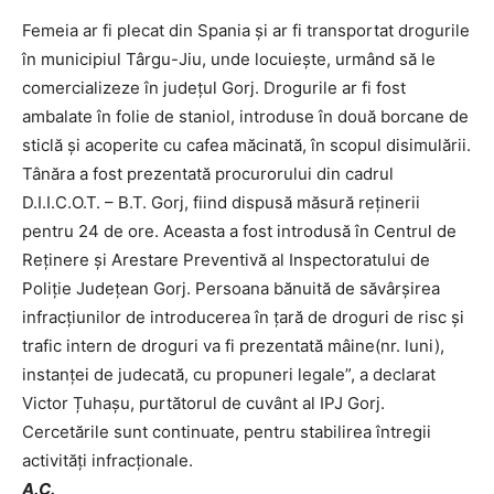
Femeia ar fi plecat din Spania și ar fi transportat drogurile
în municipiul Târgu-Jiu, unde locuiește, urmând să le
comercializeze în județul Gorj. Drogurile ar fi fost
ambalate în folie de staniol, introduse în două borcane de
sticlă și acoperite cu cafea măcinată, în scopul disimulării.
Tânăra a fost prezentată procurorului din cadrul
D.I.I.C.O.T. – B.T. Gorj, fiind dispusă măsură reținerii
pentru 24 de ore. Aceasta a fost introdusă în Centrul de
Reținere și Arestare Preventivă al Inspectoratului de
Poliție Județean Gorj. Persoana bănuită de săvârșirea
infracțiunilor de introducerea în țară de droguri de risc și
trafic intern de droguri va fi prezentată mâine(nr. luni),
instanței de judecată, cu propuneri legale”, a declarat
Victor Țuhașu, purtătorul de cuvânt al IPJ Gorj.
Cercetările sunt continuate, pentru stabilirea întregii
activități infracționale.
A.C.