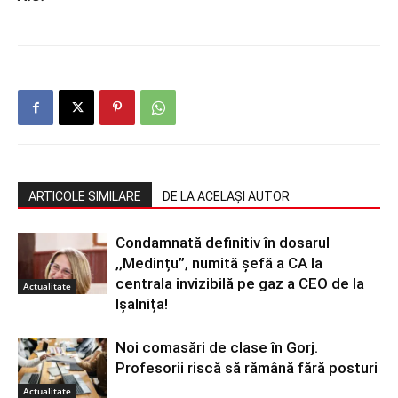
ARTICOLE SIMILARE
DE LA ACELAȘI AUTOR
Condamnată definitiv în dosarul
,,Medințu”, numită șefă a CA la
centrala invizibilă pe gaz a CEO de la
Actualitate
Ișalnița!
Noi comasări de clase în Gorj.
Profesorii riscă să rămână fără posturi
Actualitate