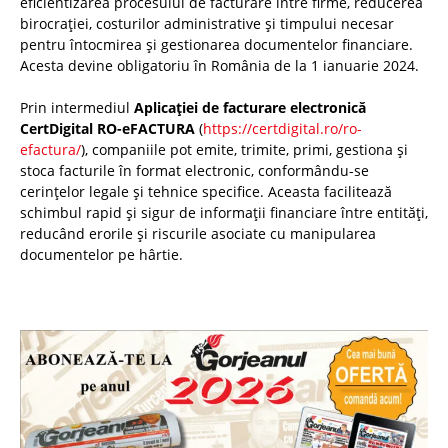
eficientizarea procesului de facturare între firme, reducerea
birocrației, costurilor administrative și timpului necesar
pentru întocmirea și gestionarea documentelor financiare.
Acesta devine obligatoriu în România de la 1 ianuarie 2024.
Prin intermediul
Aplicației de facturare electronică
CertDigital RO-eFACTURA
(
https://certdigital.ro/ro-
efactura/
), companiile pot emite, trimite, primi, gestiona și
stoca facturile în format electronic, conformându-se
cerințelor legale și tehnice specifice. Aceasta facilitează
schimbul rapid și sigur de informații financiare între entități,
reducând erorile și riscurile asociate cu manipularea
documentelor pe hârtie.