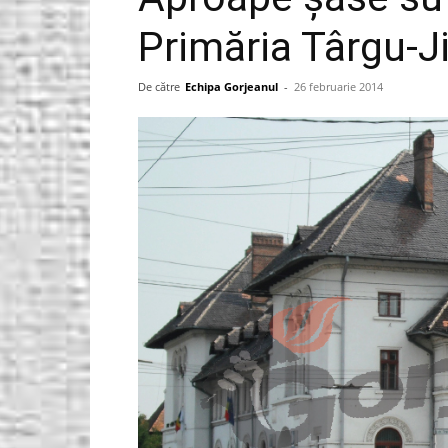
Primăria Târgu-J
Gorjeanul.ro
De către
Echipa Gorjeanul
-
26 februarie 2014