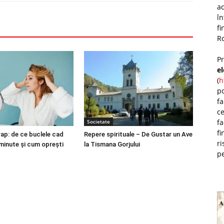
ad
î
fi
Ro
P
e
(
h
po
fa
ce
fa
Societate
fi
ap: de ce buclele cad
Repere spirituale – De Gustar un Ave
ri
minute și cum oprești
la Tismana Gorjului
pe