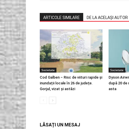
ARTICOLE SIMILARE
DE LA ACELAȘI AUTOR
Societate
Societate
Cod Galben – Risc de viituri rapide și
Dyson Airwr
inundații locale în 26 de județe.
după 20 de 
Gorjul, vizat și astăzi
asta
LĂSAȚI UN MESAJ