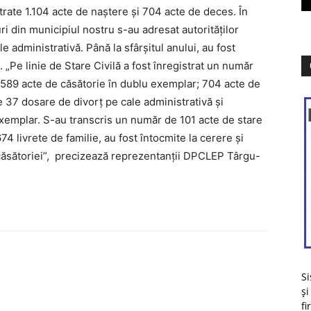
trate 1.104 acte de naştere şi 704 acte de deces. În
ri din municipiul nostru s-au adresat autorităţilor
e administrativă. Până la sfârşitul anului, au fost
„Pe linie de Stare Civilă a fost înregistrat un număr
 589 acte de căsătorie în dublu exemplar; 704 acte de
 37 dosare de divorţ pe cale administrativă şi
 exemplar. S-au transcris un număr de 101 acte de stare
674 livrete de familie, au fost întocmite la cerere şi
rii căsătoriei”, precizează reprezentanţii DPCLEP Târgu-
Si
și
fi