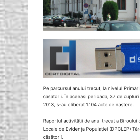
Pe parcursul anului trecut, la nivelul Primăr
căsătorii. În aceeaşi perioadă, 37 de cuplur
2013, s-au eliberat 1.104 acte de naştere.
Raportul activităţii de anul trecut a Biroulu
Locale de Evidenţa Populaţiei (DPCLEP) Târg
căsătorii.