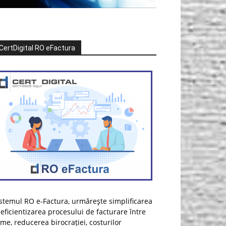
CertDigital RO eFactura
stemul RO e-Factura, urmărește simplificarea
 eficientizarea procesului de facturare între
rme, reducerea birocrației, costurilor