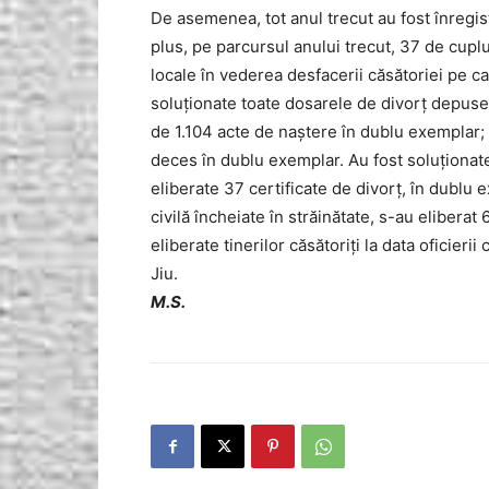
De asemenea, tot anul trecut au fost înregis
plus, pe parcursul anului trecut, 37 de cuplu
locale în vederea desfacerii căsătoriei pe cal
soluţionate toate dosarele de divorţ depuse. 
de 1.104 acte de naştere în dublu exemplar;
deces în dublu exemplar. Au fost soluţionate
eliberate 37 certificate de divorţ, în dublu
civilă încheiate în străinătate, s-au eliberat 
eliberate tinerilor căsătoriţi la data oficie
Jiu.
M.S.