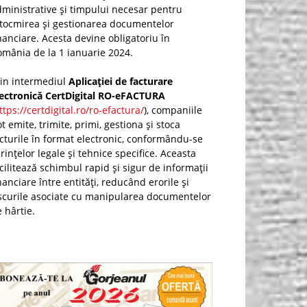
ministrative și timpului necesar pentru
ntocmirea și gestionarea documentelor
nanciare. Acesta devine obligatoriu în
mânia de la 1 ianuarie 2024.
rin intermediul
Aplicației de facturare
lectronică CertDigital RO-eFACTURA
ttps://certdigital.ro/ro-efactura/
), companiile
t emite, trimite, primi, gestiona și stoca
cturile în format electronic, conformându-se
rințelor legale și tehnice specifice. Aceasta
cilitează schimbul rapid și sigur de informații
nanciare între entități, reducând erorile și
scurile asociate cu manipularea documentelor
 hârtie.