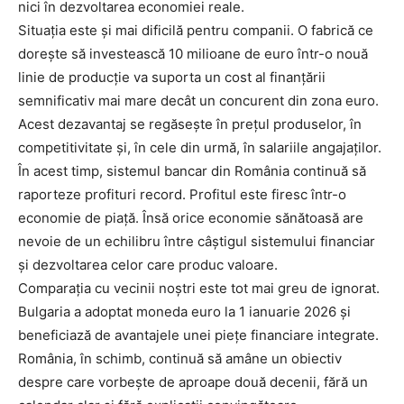
nici în dezvoltarea economiei reale.
Situația este și mai dificilă pentru companii. O fabrică ce
dorește să investească 10 milioane de euro într-o nouă
linie de producție va suporta un cost al finanțării
semnificativ mai mare decât un concurent din zona euro.
Acest dezavantaj se regăsește în prețul produselor, în
competitivitate și, în cele din urmă, în salariile angajaților.
În acest timp, sistemul bancar din România continuă să
raporteze profituri record. Profitul este firesc într-o
economie de piață. Însă orice economie sănătoasă are
nevoie de un echilibru între câștigul sistemului financiar
și dezvoltarea celor care produc valoare.
Comparația cu vecinii noștri este tot mai greu de ignorat.
Bulgaria a adoptat moneda euro la 1 ianuarie 2026 și
beneficiază de avantajele unei piețe financiare integrate.
România, în schimb, continuă să amâne un obiectiv
despre care vorbește de aproape două decenii, fără un