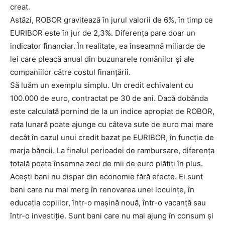
creat.
Astăzi, ROBOR gravitează în jurul valorii de 6%, în timp ce
EURIBOR este în jur de 2,3%. Diferența pare doar un
indicator financiar. În realitate, ea înseamnă miliarde de
lei care pleacă anual din buzunarele românilor și ale
companiilor către costul finanțării.
Să luăm un exemplu simplu. Un credit echivalent cu
100.000 de euro, contractat pe 30 de ani. Dacă dobânda
este calculată pornind de la un indice apropiat de ROBOR,
rata lunară poate ajunge cu câteva sute de euro mai mare
decât în cazul unui credit bazat pe EURIBOR, în funcție de
marja băncii. La finalul perioadei de rambursare, diferența
totală poate însemna zeci de mii de euro plătiți în plus.
Acești bani nu dispar din economie fără efecte. Ei sunt
bani care nu mai merg în renovarea unei locuințe, în
educația copiilor, într-o mașină nouă, într-o vacanță sau
într-o investiție. Sunt bani care nu mai ajung în consum și