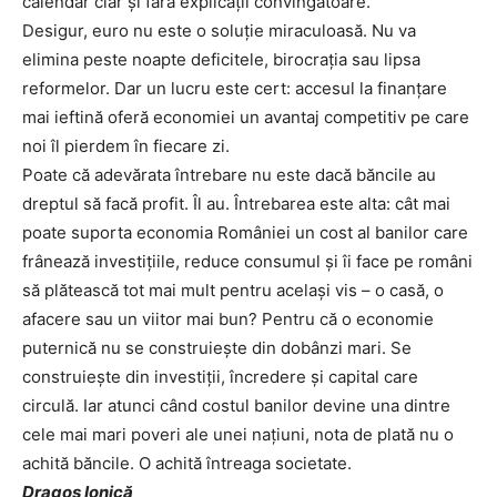
calendar clar și fără explicații convingătoare.
Desigur, euro nu este o soluție miraculoasă. Nu va
elimina peste noapte deficitele, birocrația sau lipsa
reformelor. Dar un lucru este cert: accesul la finanțare
mai ieftină oferă economiei un avantaj competitiv pe care
noi îl pierdem în fiecare zi.
Poate că adevărata întrebare nu este dacă băncile au
dreptul să facă profit. Îl au. Întrebarea este alta: cât mai
poate suporta economia României un cost al banilor care
frânează investițiile, reduce consumul și îi face pe români
să plătească tot mai mult pentru același vis – o casă, o
afacere sau un viitor mai bun? Pentru că o economie
puternică nu se construiește din dobânzi mari. Se
construiește din investiții, încredere și capital care
circulă. Iar atunci când costul banilor devine una dintre
cele mai mari poveri ale unei națiuni, nota de plată nu o
achită băncile. O achită întreaga societate.
Dragoș Ionică