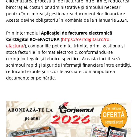
eficientizarea procesului de facturare între firme, reducerea
birocrației, costurilor administrative și timpului necesar
pentru întocmirea și gestionarea documentelor financiare.
Acesta devine obligatoriu în România de la 1 ianuarie 2024.
Prin intermediul
Aplicației de facturare electronică
CertDigital RO-eFACTURA
(
https://certdigital.ro/ro-
efactura/
), companiile pot emite, trimite, primi, gestiona și
stoca facturile în format electronic, conformându-se
cerințelor legale și tehnice specifice. Aceasta facilitează
schimbul rapid și sigur de informații financiare între entități,
reducând erorile și riscurile asociate cu manipularea
documentelor pe hârtie.