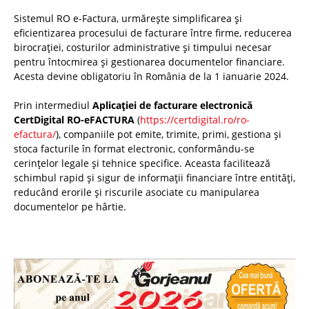
Sistemul RO e-Factura, urmărește simplificarea și
eficientizarea procesului de facturare între firme, reducerea
birocrației, costurilor administrative și timpului necesar
pentru întocmirea și gestionarea documentelor financiare.
Acesta devine obligatoriu în România de la 1 ianuarie 2024.
Prin intermediul
Aplicației de facturare electronică
CertDigital RO-eFACTURA
(
https://certdigital.ro/ro-
efactura/
), companiile pot emite, trimite, primi, gestiona și
stoca facturile în format electronic, conformându-se
cerințelor legale și tehnice specifice. Aceasta facilitează
schimbul rapid și sigur de informații financiare între entități,
reducând erorile și riscurile asociate cu manipularea
documentelor pe hârtie.