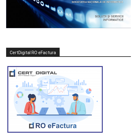
CertDigital RO eFactura