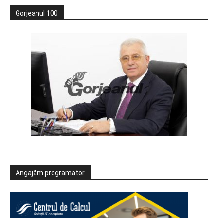
Gorjeanul 100
Angajăm programator