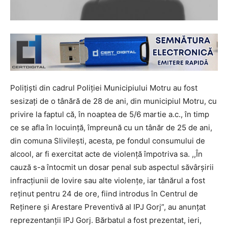
Polițiști din cadrul Poliţiei Municipiului Motru au fost
sesizaţi de o tânără de 28 de ani, din municipiul Motru, cu
privire la faptul că, în noaptea de 5/6 martie a.c., în timp
ce se afla în locuinţă, împreună cu un tânăr de 25 de ani,
din comuna Slivileşti, acesta, pe fondul consumului de
alcool, ar fi exercitat acte de violență împotriva sa. ,,În
cauză s-a întocmit un dosar penal sub aspectul săvârșirii
infracţiunii de lovire sau alte violenţe, iar tânărul a fost
reținut pentru 24 de ore, fiind introdus în Centrul de
Reținere și Arestare Preventivă al IPJ Gorj”, au anunțat
reprezentanții IPJ Gorj. Bărbatul a fost prezentat, ieri,