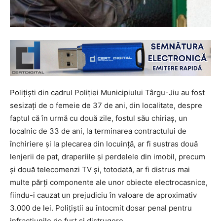
Polițiști din cadrul Poliției Municipiului Târgu-Jiu au fost
sesizați de o femeie de 37 de ani, din localitate, despre
faptul că în urmă cu două zile, fostul său chiriaș, un
localnic de 33 de ani, la terminarea contractului de
închiriere și la plecarea din locuință, ar fi sustras două
lenjerii de pat, draperiile și perdelele din imobil, precum
și două telecomenzi TV și, totodată, ar fi distrus mai
multe părți componente ale unor obiecte electrocasnice,
fiindu-i cauzat un prejudiciu în valoare de aproximativ
3.000 de lei. Polițiștii au întocmit dosar penal pentru
infracțiunile de furt și distrugere.