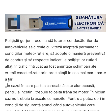
Polițiștii gorjeni recomandă tuturor conducătorilor de
autovehicule să circule cu viteză adaptată permanent
condițiilor meteo-rutiere, să adopte o manieră preventivă
de condus și să respecte indicațiile polițiștilor rutieri
aflați în trafic, întrucât au fost anunțate schimbări ale
vremii caracterizate prin precipitații în cea mai mare parte
a țării.
,,În cazul în care partea carosabilă este alunecoasă,
pentru a încetini, trebuie folosită frâna de motor. În niciun
caz nu trebuie bruscate comenzile! Pentru a putea opri în
condiții de siguranță atunci când autovehiculul care