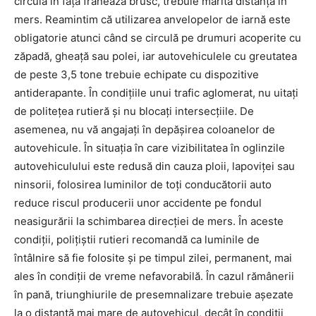
circulă în față frânează brusc, trebuie mărită distanța în
mers. Reamintim că utilizarea anvelopelor de iarnă este
obligatorie atunci când se circulă pe drumuri acoperite cu
zăpadă, gheaţă sau polei, iar autovehiculele cu greutatea
de peste 3,5 tone trebuie echipate cu dispozitive
antiderapante. În condiţiile unui trafic aglomerat, nu uitaţi
de politeţea rutieră şi nu blocaţi intersecţiile. De
asemenea, nu vă angajaţi în depăşirea coloanelor de
autovehicule. În situaţia în care vizibilitatea în oglinzile
autovehiculului este redusă din cauza ploii, lapoviţei sau
ninsorii, folosirea luminilor de toţi conducătorii auto
reduce riscul producerii unor accidente pe fondul
neasigurării la schimbarea direcţiei de mers. În aceste
condiţii, poliţiştii rutieri recomandă ca luminile de
întâlnire să fie folosite şi pe timpul zilei, permanent, mai
ales în condiţii de vreme nefavorabilă. În cazul rămânerii
în pană, triunghiurile de presemnalizare trebuie aşezate
la o distanţă mai mare de autovehicul, decât în condiţii