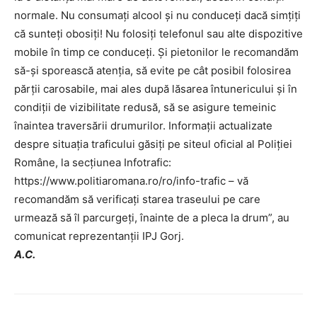
normale. Nu consumaţi alcool şi nu conduceţi dacă simţiţi
că sunteţi obosiţi! Nu folosiți telefonul sau alte dispozitive
mobile în timp ce conduceţi. Şi pietonilor le recomandăm
să-şi sporească atenţia, să evite pe cât posibil folosirea
părţii carosabile, mai ales după lăsarea întunericului şi în
condiţii de vizibilitate redusă, să se asigure temeinic
înaintea traversării drumurilor. Informații actualizate
despre situația traficului găsiți pe siteul oficial al Poliției
Române, la secțiunea Infotrafic:
https://www.politiaromana.ro/ro/info-trafic – vă
recomandăm să verificați starea traseului pe care
urmează să îl parcurgeți, înainte de a pleca la drum”, au
comunicat reprezentanții IPJ Gorj.
A.C.