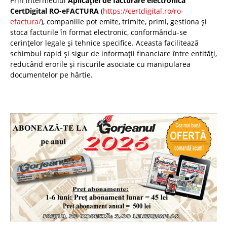
Prin intermediul
Aplicației de facturare electronică
CertDigital RO-eFACTURA
(
https://certdigital.ro/ro-
efactura/
), companiile pot emite, trimite, primi, gestiona și
stoca facturile în format electronic, conformându-se
cerințelor legale și tehnice specifice. Aceasta facilitează
schimbul rapid și sigur de informații financiare între entități,
reducând erorile și riscurile asociate cu manipularea
documentelor pe hârtie.