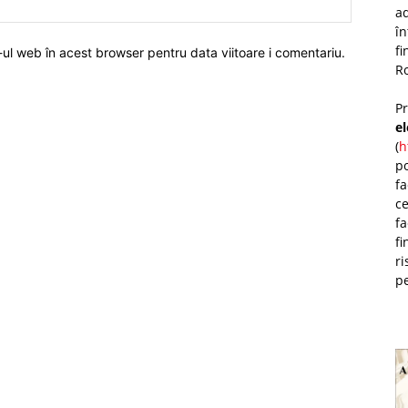
ad
î
fi
-ul web în acest browser pentru data viitoare i comentariu.
Ro
P
e
(
h
po
fa
ce
fa
fi
ri
pe