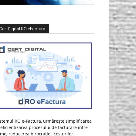
CertDigital RO eFactura
stemul RO e-Factura, urmărește simplificarea
 eficientizarea procesului de facturare între
rme, reducerea birocrației, costurilor