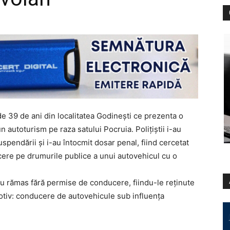
de 39 de ani din localitatea Godineşti ce prezenta o
 autoturism pe raza satului Pocruia. Poliţiştii i-au
pendării şi i-au întocmit dosar penal, fiind cercetat
cere pe drumurile publice a unui autovehicul cu o
ri au rămas fără permise de conducere, fiindu-le reţinute
 motiv: conducere de autovehicule sub influenţa