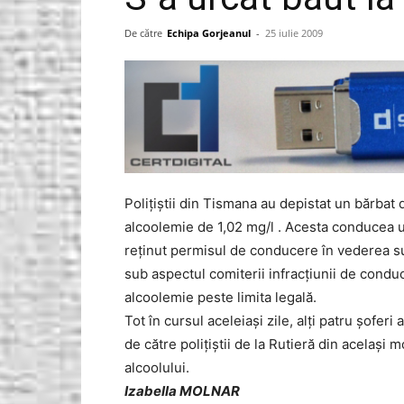
Gorjeanul.ro
De către
Echipa Gorjeanul
-
25 iulie 2009
Poliţiştii din Tismana au depistat un bărbat 
alcoolemie de 1,02 mg/l . Acesta conducea un
reţinut permisul de conducere în vederea sus
sub aspectul comiterii infracţiunii de condu
alcoolemie peste limita legală.
Tot în cursul aceleiaşi zile, alţi patru şofe
de către poliţiştii de la Rutieră din acelaşi
alcoolului.
Izabella MOLNAR