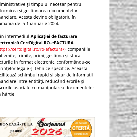
ministrative și timpului necesar pentru
ntocmirea și gestionarea documentelor
nanciare. Acesta devine obligatoriu în
mânia de la 1 ianuarie 2024.
rin intermediul
Aplicației de facturare
lectronică CertDigital RO-eFACTURA
ttps://certdigital.ro/ro-efactura/
), companiile
t emite, trimite, primi, gestiona și stoca
cturile în format electronic, conformându-se
rințelor legale și tehnice specifice. Aceasta
cilitează schimbul rapid și sigur de informații
nanciare între entități, reducând erorile și
scurile asociate cu manipularea documentelor
 hârtie.