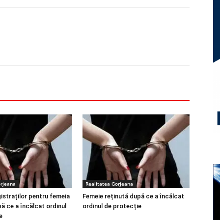
orjeana
Realitatea Gorjeana
istraților pentru femeia
Femeie reținută după ce a încălcat
ă ce a încălcat ordinul
ordinul de protecție
e