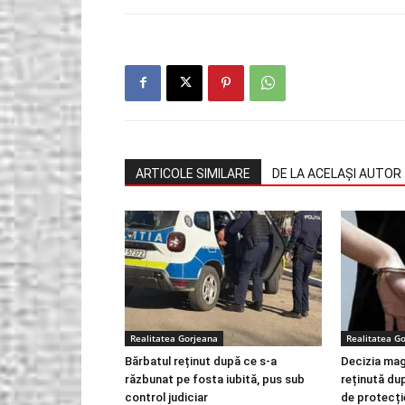
ARTICOLE SIMILARE
DE LA ACELAȘI AUTOR
Realitatea Gorjeana
Realitatea G
Bărbatul reținut după ce s-a
Decizia mag
răzbunat pe fosta iubită, pus sub
reținută dup
control judiciar
de protecți