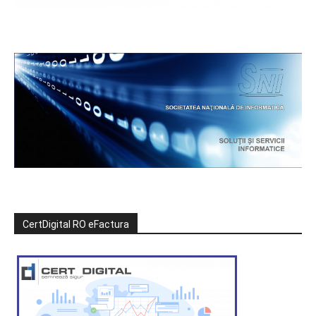
CertDigital RO eFactura