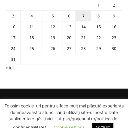
1
2
3
4
5
6
7
8
9
10
11
12
13
14
15
16
17
18
19
20
21
22
23
24
25
26
27
28
29
30
31
« iul.
Folosim cookie-uri pentru a face mult mai plăcută experiența
dumneavoastră atunci când utilizați site-ul nostru Date
suplimentare găsiți aici - https://gorjeanul.ro/politica-de-
confidentialitate/.
Cookie settings
ACCEPT