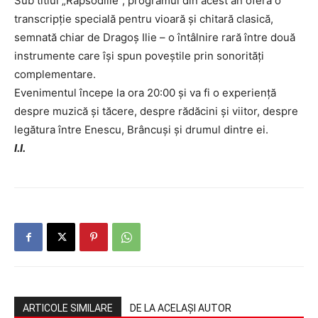
Sub titlul „Rapsodiile”, programul din acest an oferă o
transcripție specială pentru vioară și chitară clasică,
semnată chiar de Dragoș Ilie – o întâlnire rară între două
instrumente care își spun poveștile prin sonorități
complementare.
Evenimentul începe la ora 20:00 și va fi o experiență
despre muzică și tăcere, despre rădăcini și viitor, despre
legătura între Enescu, Brâncuși și drumul dintre ei.
I.I.
ARTICOLE SIMILARE
DE LA ACELAȘI AUTOR