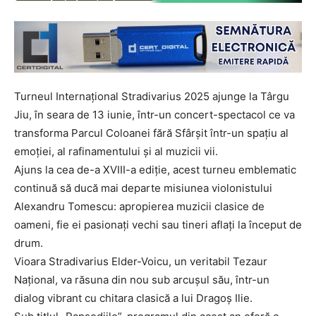
Turneul Internațional Stradivarius 2025 ajunge la Târgu
Jiu, în seara de 13 iunie, într-un concert-spectacol ce va
transforma Parcul Coloanei fără Sfârșit într-un spațiu al
emoției, al rafinamentului și al muzicii vii.
Ajuns la cea de-a XVIII-a ediție, acest turneu emblematic
continuă să ducă mai departe misiunea violonistului
Alexandru Tomescu: apropierea muzicii clasice de
oameni, fie ei pasionați vechi sau tineri aflați la început de
drum.
Vioara Stradivarius Elder-Voicu, un veritabil Tezaur
Național, va răsuna din nou sub arcușul său, într-un
dialog vibrant cu chitara clasică a lui Dragoș Ilie.