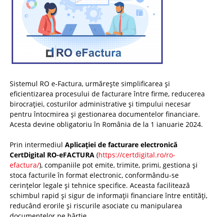
Sistemul RO e-Factura, urmărește simplificarea și
eficientizarea procesului de facturare între firme, reducerea
birocrației, costurilor administrative și timpului necesar
pentru întocmirea și gestionarea documentelor financiare.
Acesta devine obligatoriu în România de la 1 ianuarie 2024.
Prin intermediul
Aplicației de facturare electronică
CertDigital RO-eFACTURA
(
https://certdigital.ro/ro-
efactura/
), companiile pot emite, trimite, primi, gestiona și
stoca facturile în format electronic, conformându-se
cerințelor legale și tehnice specifice. Aceasta facilitează
schimbul rapid și sigur de informații financiare între entități,
reducând erorile și riscurile asociate cu manipularea
documentelor pe hârtie.