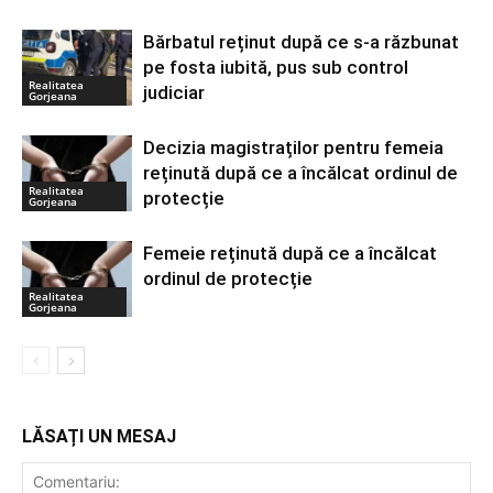
Bărbatul reținut după ce s-a răzbunat
pe fosta iubită, pus sub control
Realitatea
judiciar
Gorjeana
Decizia magistraților pentru femeia
reținută după ce a încălcat ordinul de
Realitatea
protecție
Gorjeana
Femeie reținută după ce a încălcat
ordinul de protecție
Realitatea
Gorjeana
LĂSAȚI UN MESAJ