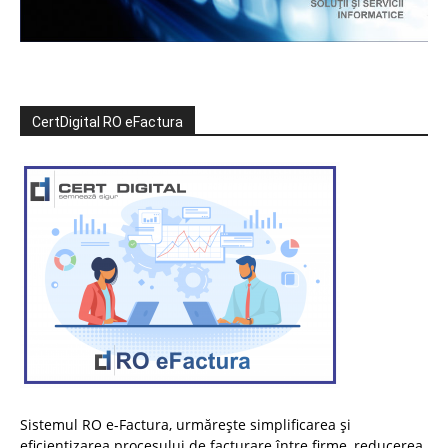
CertDigital RO eFactura
Sistemul RO e-Factura, urmărește simplificarea și
eficientizarea procesului de facturare între firme, reducerea