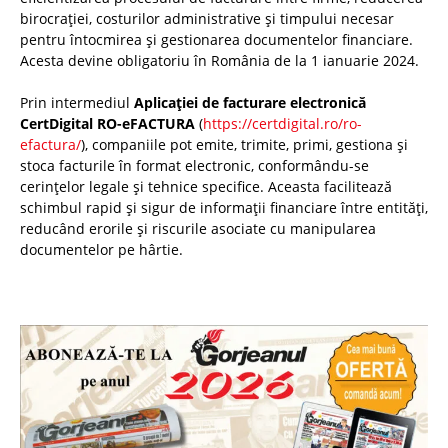
birocrației, costurilor administrative și timpului necesar
pentru întocmirea și gestionarea documentelor financiare.
Acesta devine obligatoriu în România de la 1 ianuarie 2024.
Prin intermediul
Aplicației de facturare electronică
CertDigital RO-eFACTURA
(
https://certdigital.ro/ro-
efactura/
), companiile pot emite, trimite, primi, gestiona și
stoca facturile în format electronic, conformându-se
cerințelor legale și tehnice specifice. Aceasta facilitează
schimbul rapid și sigur de informații financiare între entități,
reducând erorile și riscurile asociate cu manipularea
documentelor pe hârtie.