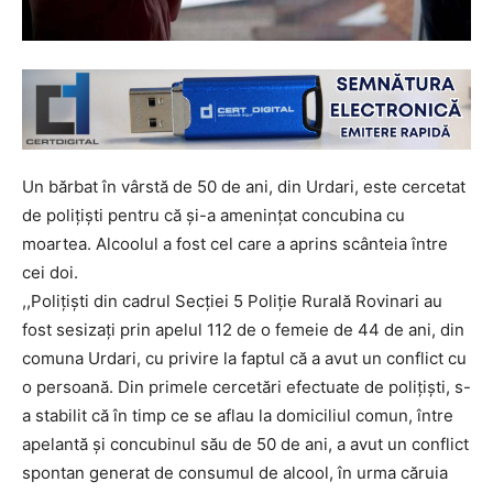
Un bărbat în vârstă de 50 de ani, din Urdari, este cercetat
de polițiști pentru că și-a amenințat concubina cu
moartea. Alcoolul a fost cel care a aprins scânteia între
cei doi.
,,Polițiști din cadrul Secției 5 Poliție Rurală Rovinari au
fost sesizaţi prin apelul 112 de o femeie de 44 de ani, din
comuna Urdari, cu privire la faptul că a avut un conflict cu
o persoană. Din primele cercetări efectuate de polițiști, s-
a stabilit că în timp ce se aflau la domiciliul comun, între
apelantă și concubinul său de 50 de ani, a avut un conflict
spontan generat de consumul de alcool, în urma căruia