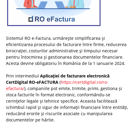
Sistemul RO e-Factura, urmărește simplificarea și
eficientizarea procesului de facturare între firme, reducerea
birocrației, costurilor administrative și timpului necesar
pentru întocmirea și gestionarea documentelor financiare.
Acesta devine obligatoriu în România de la 1 ianuarie 2024.
Prin intermediul
Aplicației de facturare electronică
CertDigital RO-eFACTURA
(
https://certdigital.ro/ro-
efactura/
), companiile pot emite, trimite, primi, gestiona și
stoca facturile în format electronic, conformându-se
cerințelor legale și tehnice specifice. Aceasta facilitează
schimbul rapid și sigur de informații financiare între entități,
reducând erorile și riscurile asociate cu manipularea
documentelor pe hârtie.