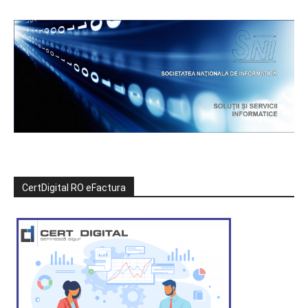
CertDigital RO eFactura