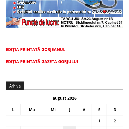
EDIȚIA PRINTATĂ GORJEANUL
EDIŢIA PRINTATĂ GAZETA GORJULUI
Arhiva
august 2026
L
Ma
Mi
J
V
S
D
1
2