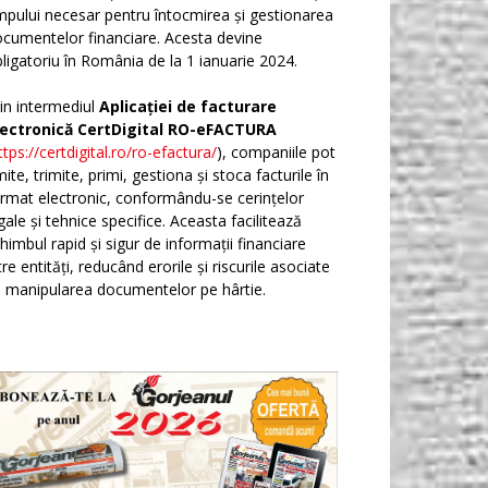
mpului necesar pentru întocmirea și gestionarea
cumentelor financiare. Acesta devine
ligatoriu în România de la 1 ianuarie 2024.
in intermediul
Aplicației de facturare
lectronică CertDigital RO-eFACTURA
ttps://certdigital.ro/ro-efactura/
), companiile pot
ite, trimite, primi, gestiona și stoca facturile în
rmat electronic, conformându-se cerințelor
gale și tehnice specifice. Aceasta facilitează
himbul rapid și sigur de informații financiare
tre entități, reducând erorile și riscurile asociate
 manipularea documentelor pe hârtie.