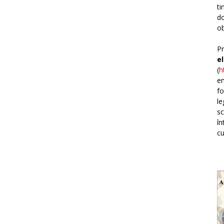
ti
do
ob
Pr
e
(
h
em
fo
le
sc
în
cu