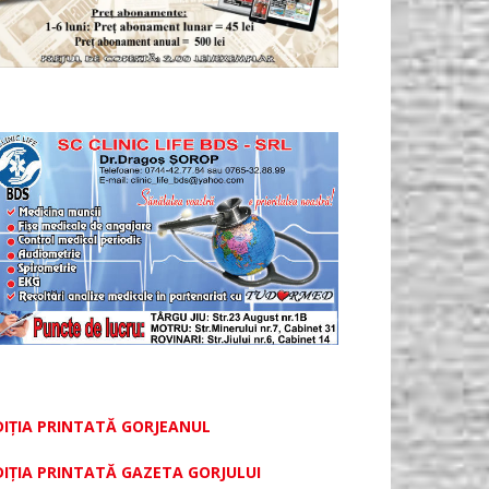
DIȚIA PRINTATĂ GORJEANUL
DIŢIA PRINTATĂ GAZETA GORJULUI