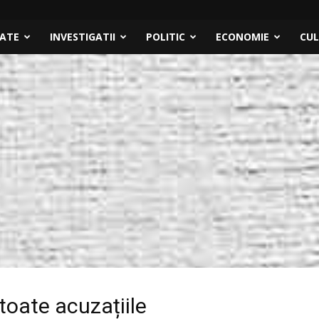
TATE
INVESTIGATII
POLITIC
ECONOMIE
CU
toate acuzațiile