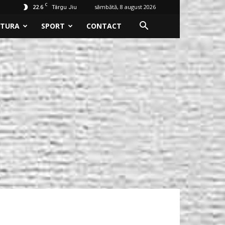
C
22.6
sâmbătă, 8 august 2026
Târgu Jiu
LTURA
SPORT
CONTACT