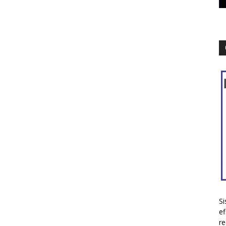
Si
ef
re