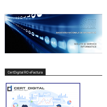
CertDigital RO eFactura