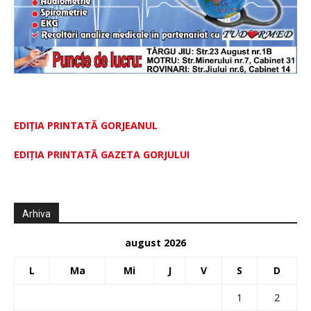
EDIȚIA PRINTATĂ GORJEANUL
EDIŢIA PRINTATĂ GAZETA GORJULUI
Arhiva
august 2026
L
Ma
Mi
J
V
S
D
1
2