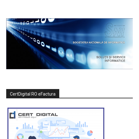
CertDigital RO eFactura