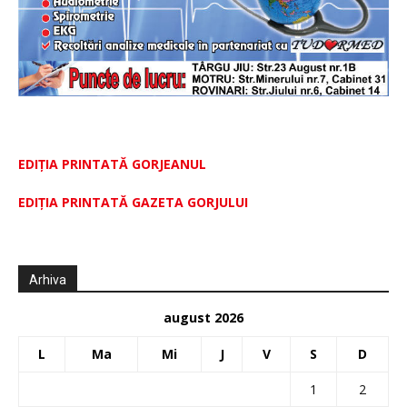
EDIȚIA PRINTATĂ GORJEANUL
EDIŢIA PRINTATĂ GAZETA GORJULUI
Arhiva
august 2026
L
Ma
Mi
J
V
S
D
1
2