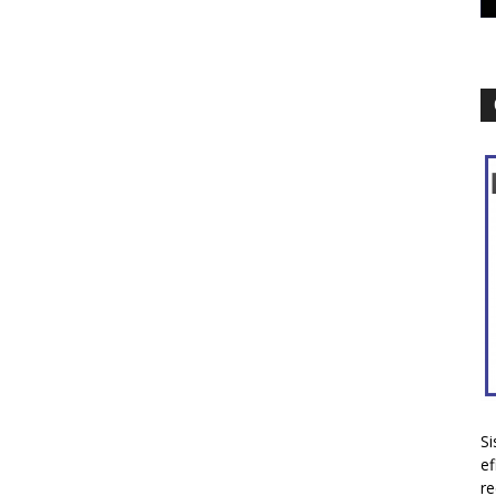
Si
ef
re