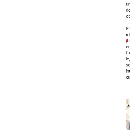
ti
do
ob
Pr
e
(
h
em
fo
le
sc
în
cu