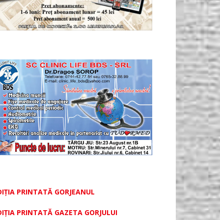
DIȚIA PRINTATĂ GORJEANUL
DIŢIA PRINTATĂ GAZETA GORJULUI