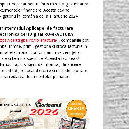
mpului necesar pentru întocmirea și gestionarea
cumentelor financiare. Acesta devine
ligatoriu în România de la 1 ianuarie 2024.
in intermediul
Aplicației de facturare
lectronică CertDigital RO-eFACTURA
ttps://certdigital.ro/ro-efactura/
), companiile pot
ite, trimite, primi, gestiona și stoca facturile în
rmat electronic, conformându-se cerințelor
gale și tehnice specifice. Aceasta facilitează
himbul rapid și sigur de informații financiare
tre entități, reducând erorile și riscurile asociate
 manipularea documentelor pe hârtie.