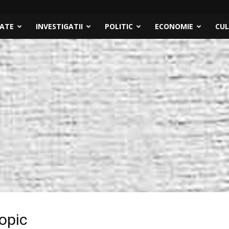
TATE
INVESTIGATII
POLITIC
ECONOMIE
CU
copic