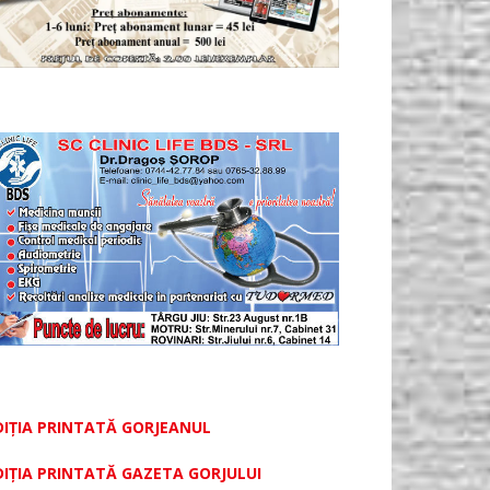
DIȚIA PRINTATĂ GORJEANUL
DIŢIA PRINTATĂ GAZETA GORJULUI