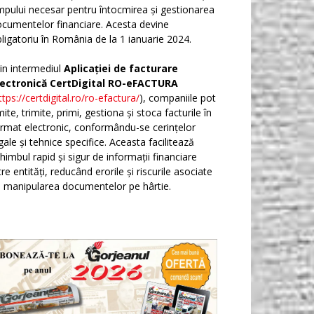
mpului necesar pentru întocmirea și gestionarea
cumentelor financiare. Acesta devine
ligatoriu în România de la 1 ianuarie 2024.
in intermediul
Aplicației de facturare
lectronică CertDigital RO-eFACTURA
ttps://certdigital.ro/ro-efactura/
), companiile pot
ite, trimite, primi, gestiona și stoca facturile în
rmat electronic, conformându-se cerințelor
gale și tehnice specifice. Aceasta facilitează
himbul rapid și sigur de informații financiare
tre entități, reducând erorile și riscurile asociate
 manipularea documentelor pe hârtie.