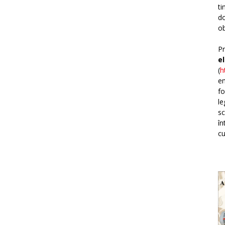
ti
do
ob
Pr
e
(
h
em
fo
le
sc
în
cu