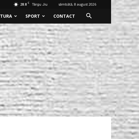
C
28.8
sâmbătă, 8 august 2026
Târgu Jiu
LTURA
SPORT
CONTACT