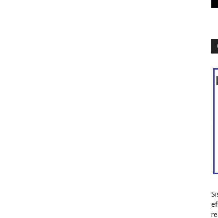
Si
ef
re