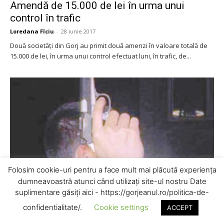
Amendă de 15.000 de lei în urma unui
control în trafic
Loredana Fîciu
-
28 iunie 2017
Două societăți din Gorj au primit două amenzi în valoare totală de
15.000 de lei, în urma unui control efectuat luni, în trafic, de...
Folosim cookie-uri pentru a face mult mai plăcută experiența
dumneavoastră atunci când utilizați site-ul nostru Date
suplimentare găsiți aici - https://gorjeanul.ro/politica-de-
confidentialitate/.
Cookie settings
ACCEPT
Pulsul Zilei