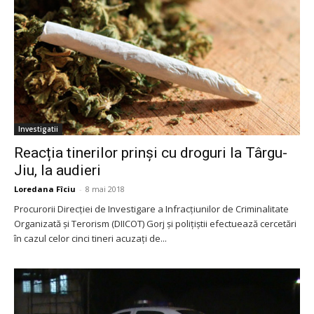
Investigatii
Reacția tinerilor prinși cu droguri la Târgu-
Jiu, la audieri
Loredana Fîciu
-
8 mai 2018
Procurorii Direcției de Investigare a Infracțiunilor de Criminalitate
Organizată și Terorism (DIICOT) Gorj și polițiștii efectuează cercetări
în cazul celor cinci tineri acuzați de...