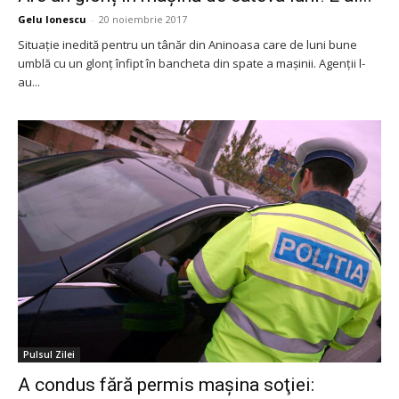
Gelu Ionescu
-
20 noiembrie 2017
Situație inedită pentru un tânăr din Aninoasa care de luni bune
umblă cu un glonț înfipt în bancheta din spate a mașinii. Agenții l-
au...
Pulsul Zilei
A condus fără permis mașina soţiei: