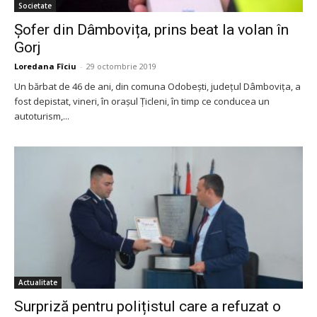
Societate
Șofer din Dâmbovița, prins beat la volan în
Gorj
Loredana Fîciu
-
29 octombrie 2019
Un bărbat de 46 de ani, din comuna Odobeşti, judeţul Dâmboviţa, a
fost depistat, vineri, în orașul Țicleni, în timp ce conducea un
autoturism,...
Actualitate
Surpriză pentru polițistul care a refuzat o