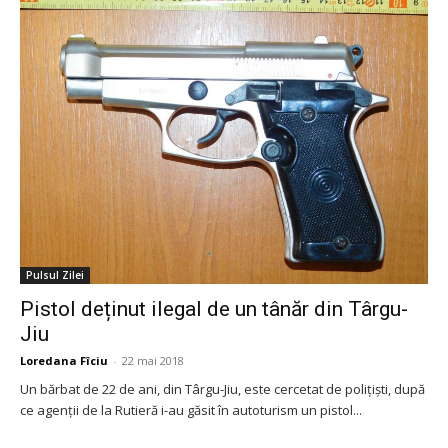
Pulsul Zilei
Pistol deținut ilegal de un tânăr din Târgu-
Jiu
Loredana Fîciu
-
22 mai 2018
Un bărbat de 22 de ani, din Târgu-Jiu, este cercetat de polițiști, după
ce agenții de la Rutieră i-au găsit în autoturism un pistol...