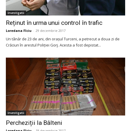
Investigatii
Reținut în urma unui control în trafic
Loredana Fîciu
-
29 decembrie 2017
Un tânăr de 23 de ani, din orașul Turceni, a petrecut a doua zi de
Crăciun în arestul Poliției Gorj. Acesta a fost depistat...
Investigatii
Percheziții la Bâlteni
Loredana Fîciu
-
19 decembrie 2017